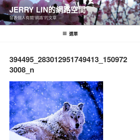
跳
JERRY LIN的網路空間
至
發表個人有關“網路”的文章
主
要
內
選單
容
394495_283012951749413_150972
3008_n