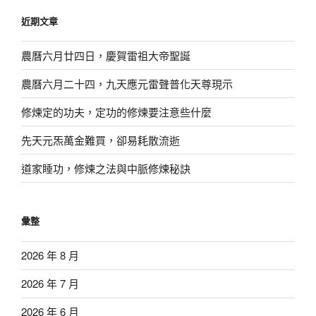
鍵
近期文章
字:
農曆六月廿四日，慶賀雷祖大帝聖誕
農曆六月二十四，九天應元雷聲普化天尊現示
修煉定的功夫，定功的修煉要注意些什麼
先天元炁萬金難買，卻易耗散流逝
道家睡功，修煉之法與中脈修煉秘訣
彙整
2026 年 8 月
2026 年 7 月
2026 年 6 月