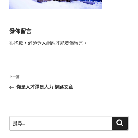
發佈留言
很抱歉，必須
登入
網站才能發佈留言。
文
上
上一篇
章
一
你是人才還是人力 網路文章
導
篇
覽
文
章
搜
搜
尋
尋
關