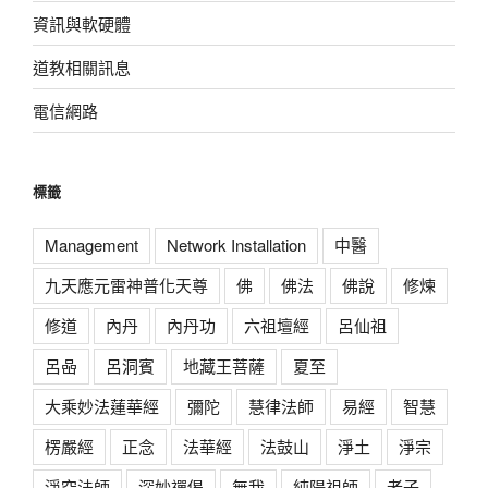
資訊與軟硬體
道教相關訊息
電信網路
標籤
Management
Network Installation
中醫
九天應元雷神普化天尊
佛
佛法
佛說
修煉
修道
內丹
內丹功
六祖壇經
呂仙祖
呂喦
呂洞賓
地藏王菩薩
夏至
大乘妙法蓮華經
彌陀
慧律法師
易經
智慧
楞嚴經
正念
法華經
法鼓山
淨土
淨宗
淨空法師
深妙禪偈
無我
純陽祖師
老子