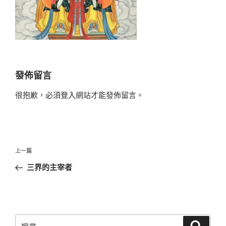
發佈留言
很抱歉，必須
登入
網站才能發佈留言。
文
上
上一篇
章
一
三界的主宰者
導
篇
覽
文
章
搜
搜