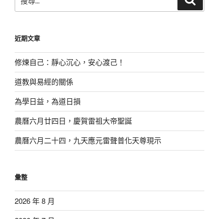
尋
尋
關
鍵
近期文章
字:
修煉自己：靜心沉心，安心渡己！
道教與易經的關係
為學日益，為道日損
農曆六月廿四日，慶賀雷祖大帝聖誕
農曆六月二十四，九天應元雷聲普化天尊現示
彙整
2026 年 8 月