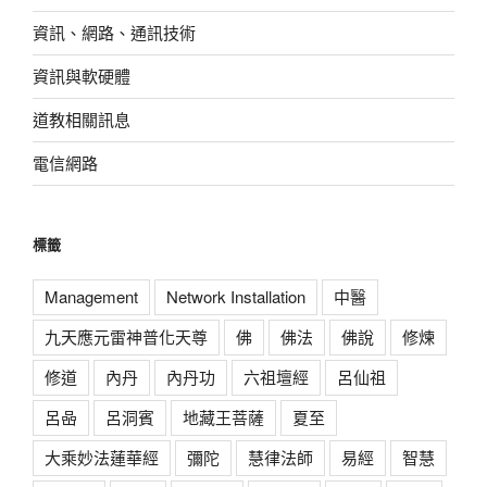
資訊、網路、通訊技術
資訊與軟硬體
道教相關訊息
電信網路
標籤
Management
Network Installation
中醫
九天應元雷神普化天尊
佛
佛法
佛說
修煉
修道
內丹
內丹功
六祖壇經
呂仙祖
呂喦
呂洞賓
地藏王菩薩
夏至
大乘妙法蓮華經
彌陀
慧律法師
易經
智慧