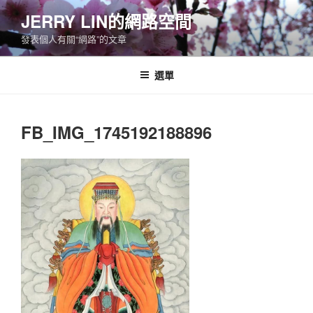
跳
JERRY LIN的網路空間
至
發表個人有關“網路”的文章
主
要
內
選單
容
FB_IMG_1745192188896