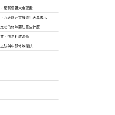
日，慶賀雷祖大帝聖誕
四，九天應元雷聲普化天尊現示
，定功的修煉要注意些什麼
難買，卻易耗散流逝
煉之法與中脈修煉秘訣