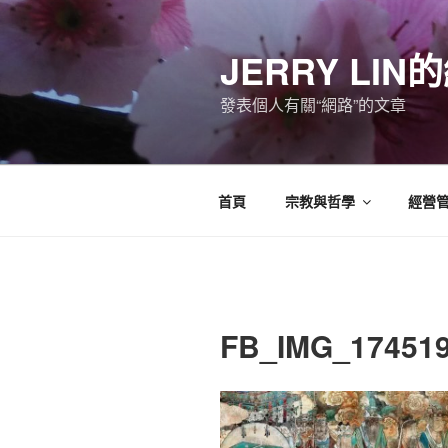
跳
至
JERRY LI
主
要
發表個人有關“網路”的文章
內
容
首頁
宗教與哲學
經營
FB_IMG_17451