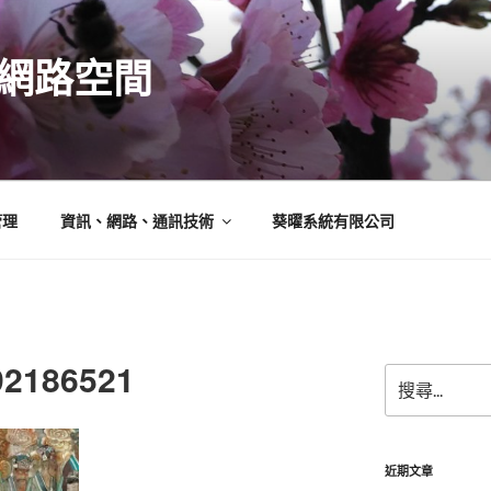
N的網路空間
管理
資訊、網路、通訊技術
葵曜系統有限公司
92186521
搜
尋
關
鍵
字:
近期文章