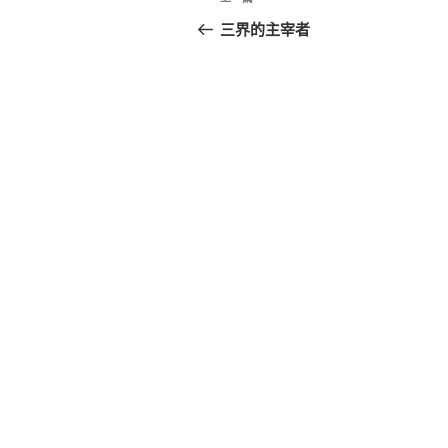
上
章
一
三界的主宰者
篇
導
文
覽
章