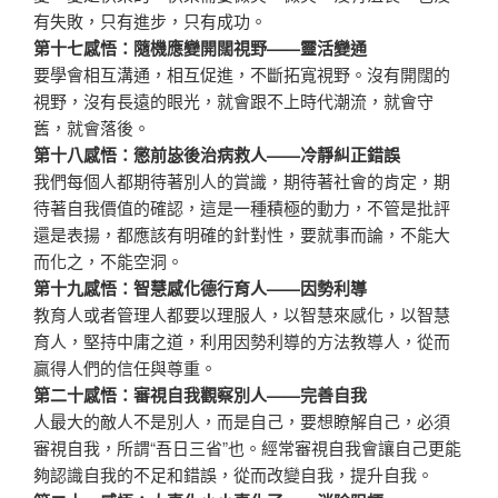
有失敗，只有進步，只有成功。
第十七感悟：隨機應變開闊視野——靈活變通
要學會相互溝通，相互促進，不斷拓寬視野。沒有開闊的
視野，沒有長遠的眼光，就會跟不上時代潮流，就會守
舊，就會落後。
第十八感悟：懲前毖後治病救人——冷靜糾正錯誤
我們每個人都期待著別人的賞識，期待著社會的肯定，期
待著自我價值的確認，這是一種積極的動力，不管是批評
還是表揚，都應該有明確的針對性，要就事而論，不能大
而化之，不能空洞。
第十九感悟：智慧感化德行育人——因勢利導
教育人或者管理人都要以理服人，以智慧來感化，以智慧
育人，堅持中庸之道，利用因勢利導的方法教導人，從而
贏得人們的信任與尊重。
第二十感悟：審視自我觀察別人——完善自我
人最大的敵人不是別人，而是自己，要想瞭解自己，必須
審視自我，所謂“吾日三省”也。經常審視自我會讓自己更能
夠認識自我的不足和錯誤，從而改變自我，提升自我。