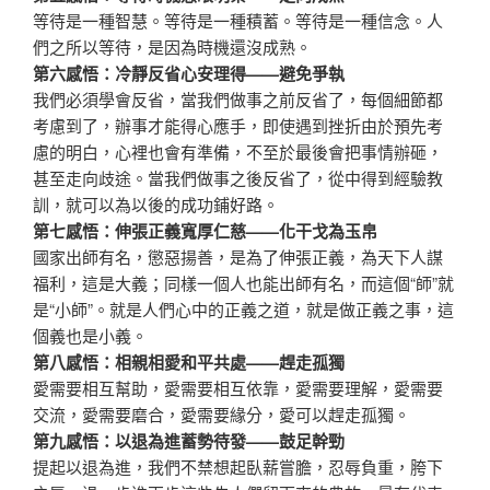
等待是一種智慧。等待是一種積蓄。等待是一種信念。人
們之所以等待，是因為時機還沒成熟。
第六感悟：冷靜反省心安理得——避免爭執
我們必須學會反省，當我們做事之前反省了，每個細節都
考慮到了，辦事才能得心應手，即使遇到挫折由於預先考
慮的明白，心裡也會有準備，不至於最後會把事情辦砸，
甚至走向歧途。當我們做事之後反省了，從中得到經驗教
訓，就可以為以後的成功鋪好路。
第七感悟：伸張正義寬厚仁慈——化干戈為玉帛
國家出師有名，懲惡揚善，是為了伸張正義，為天下人謀
福利，這是大義；同樣一個人也能出師有名，而這個“師”就
是“小師”。就是人們心中的正義之道，就是做正義之事，這
個義也是小義。
第八感悟：相親相愛和平共處——趕走孤獨
愛需要相互幫助，愛需要相互依靠，愛需要理解，愛需要
交流，愛需要磨合，愛需要緣分，愛可以趕走孤獨。
第九感悟：以退為進蓄勢待發——鼓足幹勁
提起以退為進，我們不禁想起臥薪嘗膽，忍辱負重，胯下