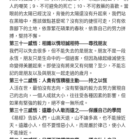
人的嘲笑；9、不可避免的死亡；10、不可救藥的喜歡。當
眼前的太陽已經沈沒，背後的太陽還沒有升起來，我們站
在黑暗中，應該做點甚麼呢？沒有別的捷徑可走，只有依
靠腳下的土地，依靠繁花碩果的春秋，依靠自己的努力拼
搏，堅持不懈。
第三十一感悟：相識以情坦誠相待——尋找朋友
我們可以失去很多，但不能失去的是朋友。朋友不是一段
永恆，朋友只是生命中的一個過客，但因為緣起緣滅使生
命變得美麗起來。即使沒有將來又有何關？至少，不能忘
記的是朋友以及與朋友一起走過的歲月。
第三十二感悟：人貴有恆積極主動——持之以恆
人活在世，最怕沒有志向，沒有堅強的毅力去努力實現自
己的志向，一個人成就大小，往往受各種因素的影響，但
如果有堅強的毅力，絕不會一無所成。
第三十三感悟：遠離小人敬而遠之——保護自己的學問
《易經》告訴人們，山高天退，山不論多高，也不能接近
天。遠離小人，但不要憎惡小人，而是嚴於律己，使小人
不能接近。