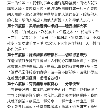
第一的位置上，我們的事業才能夠蓬勃發展。而做人就是
講究人緣，要想有人緣，就必須與團體打成一片。而要想
融入團體，就必須積極主動地與他人溝通交流，瞭解他人
的心聲，想他人所想，助他人所難，方能得他人之心。
第十四感悟：柔順謙遜精中求細——穩妥操辦大事
古人雲：“九層之台，起於累土；合抱之木，生於毫末；千
里之行，始於足下；”又曰：“不積細流，無以成江海；不積
硅步，無以致千里。”所以說“天下大事必作於細，天下難事
必作於易。”
第十五感悟：謙虛謹慎虛若懷谷——切忌得意忘形
在這個複雜多變的社會里，人們的心越來越浮躁了，浮躁
就會讓人變得得意忘形，得意忘形我們就會失去很多。為
了讓鮮花常伴於我們身邊，讓事業不斷前進，讓我們從現
在就開始謙遜謹慎，虛懷若谷吧。
第十六感悟：有備無患奉獻愛心——分享快樂
世界是美好的，當我們以微笑去面對世界時，我們征服了
世界；創業是艱辛的，當我們以微笑去面對創業時，我們
成就了創業。創業是一種分享，一種付出。付出是一種
愛，愛是快樂的，快樂需要微笑。微笑，沒有沮喪，也沒