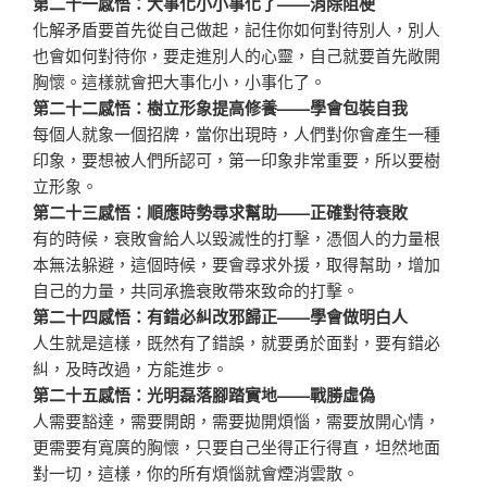
第二十一感悟：大事化小小事化了——消除阻梗
化解矛盾要首先從自己做起，記住你如何對待別人，別人
也會如何對待你，要走進別人的心靈，自己就要首先敞開
胸懷。這樣就會把大事化小，小事化了。
第二十二感悟：樹立形象提高修養——學會包裝自我
每個人就象一個招牌，當你出現時，人們對你會產生一種
印象，要想被人們所認可，第一印象非常重要，所以要樹
立形象。
第二十三感悟：順應時勢尋求幫助——正確對待衰敗
有的時候，衰敗會給人以毀滅性的打擊，憑個人的力量根
本無法躲避，這個時候，要會尋求外援，取得幫助，增加
自己的力量，共同承擔衰敗帶來致命的打擊。
第二十四感悟：有錯必糾改邪歸正——學會做明白人
人生就是這樣，既然有了錯誤，就要勇於面對，要有錯必
糾，及時改過，方能進步。
第二十五感悟：光明磊落腳踏實地——戰勝虛偽
人需要豁達，需要開朗，需要拋開煩惱，需要放開心情，
更需要有寬廣的胸懷，只要自己坐得正行得直，坦然地面
對一切，這樣，你的所有煩惱就會煙消雲散。