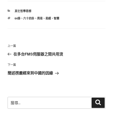
分
其它哲學思想
類
標
64掛
、
六十四卦
、
周易
、
易經
、
智慧
籤
文
上
上一篇
章
一
在多台FMS伺服器之間共用流
導
篇
覽
文
下
下一篇
章
一
簡述楞嚴經來到中國的因緣
篇
文
章
搜
搜
尋
尋
關