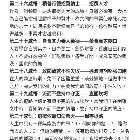
第二十六感悟：積善行德招賢納士——招攬人才
作為一個領導，要想取得更大的成績，身邊必須有一大批
為自己能撐得起腰桿子的賢才，為共同的事業使命死心踏
地的志士，同時還要不斷修養自己的德行，德行越高，懂
得越多，事業才會越順利。
第二十七感悟：自食其力養人養德——學會養家糊口
人要學會自食其力，自力更生，創造財富，養護自己和家
人，不要好逸惡勞，好吃懶做，遊手好閒，成為家庭的懶
漢，國家的負擔。
第二十八感悟：敢闖敢乾不怕失敗——過渡時期堅強如剛
在大的過渡時期，免不了困難重重，荊棘遍地，但做事情
之前，需要我們的耐力，需要我們敢闖敢乾，不怕失敗。
第二十九感悟：流而不盈持中守正——直面坎坷
人生的道路上總是有填不完的坑坑坎坎，當我們正在困難
之中時，要知道流而不盈的道理，要有持中守正的態度。
第三十感悟：選擇依靠知命樂天——保存退路
人生中只有十種無能為力的事：1、倒向你的牆；2、離你
而去的人；3、流逝的時間；4、沒有選擇的出身；5、莫名
其妙的孤獨；6、無可奈何的遺忘；7、永遠的過去；8、別