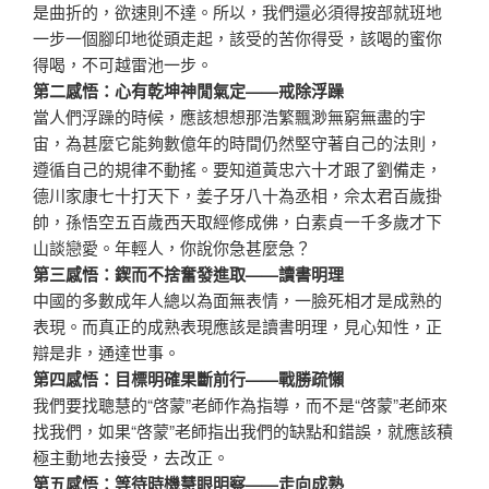
是曲折的，欲速則不達。所以，我們還必須得按部就班地
一步一個腳印地從頭走起，該受的苦你得受，該喝的蜜你
得喝，不可越雷池一步。
第二感悟：心有乾坤神閒氣定——戒除浮躁
當人們浮躁的時候，應該想想那浩繁飄渺無窮無盡的宇
宙，為甚麼它能夠數億年的時間仍然堅守著自己的法則，
遵循自己的規律不動搖。要知道黃忠六十才跟了劉備走，
德川家康七十打天下，姜子牙八十為丞相，佘太君百歲掛
帥，孫悟空五百歲西天取經修成佛，白素貞一千多歲才下
山談戀愛。年輕人，你說你急甚麼急？
第三感悟：鍥而不捨奮發進取——讀書明理
中國的多數成年人總以為面無表情，一臉死相才是成熟的
表現。而真正的成熟表現應該是讀書明理，見心知性，正
辯是非，通達世事。
第四感悟：目標明確果斷前行——戰勝疏懶
我們要找聰慧的“啓蒙”老師作為指導，而不是“啓蒙”老師來
找我們，如果“啓蒙”老師指出我們的缺點和錯誤，就應該積
極主動地去接受，去改正。
第五感悟：等待時機慧眼明察——走向成熟