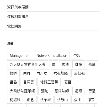
資訊與軟硬體
道教相關訊息
電信網路
標籤
Management
Network Installation
中醫
九天應元雷神普化天尊
佛
佛法
佛說
修煉
修道
內丹
內丹功
六祖壇經
呂仙祖
呂喦
呂洞賓
地藏王菩薩
夏至
大乘妙法蓮華經
彌陀
慧律法師
易經
智慧
楞嚴經
正念
法華經
法鼓山
淨土
淨宗