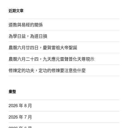
鍵
近期文章
字:
道教與易經的關係
為學日益，為道日損
農曆六月廿四日，慶賀雷祖大帝聖誕
農曆六月二十四，九天應元雷聲普化天尊現示
修煉定的功夫，定功的修煉要注意些什麼
彙整
2026 年 8 月
2026 年 7 月