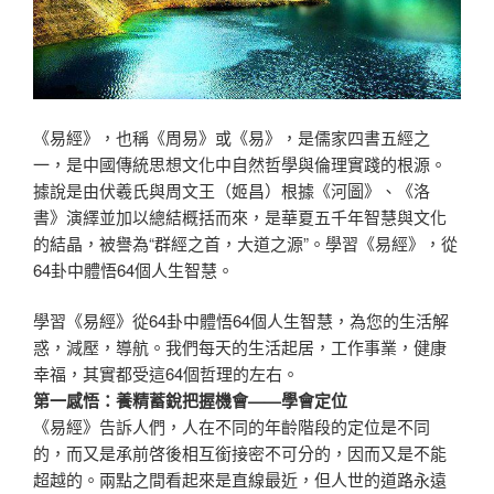
《易經》，也稱《周易》或《易》，是儒家四書五經之
一，是中國傳統思想文化中自然哲學與倫理實踐的根源。
據說是由伏羲氏與周文王（姬昌）根據《河圖》、《洛
書》演繹並加以總結概括而來，是華夏五千年智慧與文化
的結晶，被譽為“群經之首，大道之源”。學習《易經》，從
64卦中體悟64個人生智慧。
學習《易經》從64卦中體悟64個人生智慧，為您的生活解
惑，減壓，導航。我們每天的生活起居，工作事業，健康
幸福，其實都受這64個哲理的左右。
第一感悟：養精蓄銳把握機會——學會定位
《易經》告訴人們，人在不同的年齡階段的定位是不同
的，而又是承前啓後相互銜接密不可分的，因而又是不能
超越的。兩點之間看起來是直線最近，但人世的道路永遠