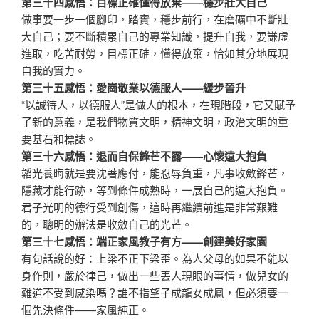
第三十四感悟：目標正確懂得放棄——穩步壯大自己
做事要一步一個腳印，踏實，穩步前行，在磨礪中不斷壯
大自己；要不斷積累自己的專業知識，提升自我，要謙虛
進取，吃苦耐勞，目標正確，懂得放棄，恰如其分地展現
自我的實力。
第三十五感悟：愛崗敬業以德服人——緩步晉升
“以誠待人，以德服人”是做人的根本，在現階段，它又賦予
了新的意義，是我們物質文明，精神文明，政治文明的重
要基石和標誌。
第三十六感悟：退而自保鋒芒不露——心懷遠大抱負
韜光養晦就是要沈著應付，能忍辱負重，凡事收斂鋒芒，
隱藏才能行跡，等到條件成熟時，一展自己的遠大抱負。
君子光明的德行受到創傷，這時再繼續前進是非常艱難
的，聰明的辦法是收斂自己的光芒。
第三十七感悟：端正家風教子有方——創建美好家園
有句話說的好：上梁不正下梁歪。為人父母的如果不能以
身作則，嚴於律己，做出一些丟人現眼的事情，做兒女的
難道不受到感染嗎？誰不指望子成龍女成鳳，但必須要一
個先決條件——家風純正。