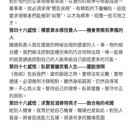
對於現代的企業領導者來說，在激烈的競爭中想要成就一
番事業，就必須求得“賢臣良將”，有精乾的下屬輔佐。這就
要求領導者們能做到“尚賢”，以才為標準，招攬一批可用之
才。
第四十六感悟：積累資本尋找貴人——機會青睞有準備的
人
機遇和貴人是在適當的時候出現的適當的人，事，物的組
合體。我們無法控制這種完美的巧合何時出現，唯一能做
的就是通過控制自己的人脈來給自己創造更多的可能。
第四十七感悟：臥薪嘗膽笑看人生——擺脫潦倒
《易經》告訴我們，當你窮困之時，要想沒有災難，要想
通達，必須做到冷靜相對。雖然身陷窮困，仍然自得其
樂，不心急火冒，堅持自己的理想，臥薪嘗膽，堅守中正
的原則。
第四十八感悟：求賢若渴善待英才——做合格的老闆
給別人機會，就等於給自己機會，職場也是如此。對別人
寬容，將會造成能力互補，資源共享的職場氛圍