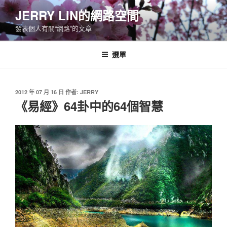
跳
JERRY LIN的網路空間
至
發表個人有關“網路”的文章
主
要
內
選單
容
發
2012 年 07 月 16 日
作者:
JERRY
佈
《易經》64卦中的64個智慧
於