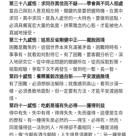
第三十八感悟：求同存異信而不疑——學會與不同人相處
當自己與別人意見相左時，關鍵的是要把握時機，在異中
求同。異中求同，是為人處世的一大特色。要做到這點，
必須具備寬宏大量的氣度，拼棄雜念的心態，才能被他人
真誠地接受。
第三十九感悟：追思反省剛健中正——擺脫困境
困難是難免的，這個世界本來充滿著矛盾，困難時時有，
事事有。就看如何對待它。有了困難，要客觀分析它，深
入地研究它，從中得出問題的關鍵所在，從而採取對策，
吸取經驗，爭取下次不再發生。做到吃一塹，長一智。
第四十感悟：養精蓄銳改過自新——平安渡過險境
有了困難，必須想辦法解除；就像遇到高山，看到沙漠一
樣，必須勇敢地面對。但一定要有方法，才能平安渡過險
境。
第四十一感悟：吃虧是福有失必得——獲得利益
得中有失，失中有得，得得失失，失而復得，這便是生命
的歷程。有一種得失是必然的——得生，必得死。然而，
同是懂得這一法則的人，所得卻不盡相同，一種是消極
的，像“今朝有酒今朝醉，人生得意須盡歡。”；另一種是積