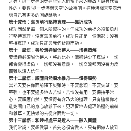
之辱，退一步進兩步這些先人們留下來的典故。最有代表
性的，要數“退一步海闊天空”的故事吧。這種海闊天空表示
讓自己有更多的回旋餘地。
第十感悟：奮勇前行堅持真理——靠近成功
成功固然是每一個人所嚮往的，但成功的前提必須奮勇前
行堅持真理，沒有奮勇前行，成功只能是一個泡影；沒有
堅持真理，成功只能與我們背道而馳。
第十一感悟：善於溝通誠信待人——增進瞭解
要溝通必須誠信待人，將心比心。溝通缺少了真誠，一切
都會變得虛偽，一切都沒有意義，一切交流都因沒有力度
而難以讓人信任。
第十二感悟：順應自然順水推舟——懂得順勢
當老天要在你面前降下災難時，不要悲觀，不要失望，要
堅強，也不要過多地去苦惱，苦惱沒有用，要保持平常
心，要順應自然，要懂得有容乃大的道理，只有這樣你才
能夠讓自己的身心放鬆下來，更理智地去處理路邊的荊棘
和雜草。更快樂的去從容面對一切。
第十三感悟：和睦相處平易近人——融入團體
我們常說，要想做事，首先必須會做人，只有把做人放到