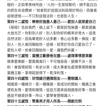
極的，正如季羨林所說，“人的一生是短暫的，絕不能白白
的把生命浪費掉。”前者對於這個法則局限於明白，而後者
卻是透悟——不只對這個法則，也是對人生。
第四十二感悟：樂善好施惠人惠己——愛別人就是愛自己
《易經》告訴我們，損上益下，都是民悅無疆，都是道義
大放光芒。你對別人好，別人對你好的概率非常大。這是
自然法則，因為畢竟好人佔多數，善心佔多數。佛說，愛
別人，別人會回報給你，這樣，就等於你自己愛自己了。
愛別人吧，他會回報給你。愛，讓我們共贏。
第四十三感悟：當機立斷勝卷在握——處理事情要果斷
做事要果斷，要雷厲風行，不可慢吞吞，猶豫不決。否
則，會毀壞前程。有史以來，成大事者在處理事情時都會
當機立斷，拿得起放得下，乾淨利落。
第四十四感悟：珍惜緣分選擇朋友——慧眼識人
相遇是一種緣分，是一種機遇，是成功的開始。機遇之後
便有友情，愛情和親情，從這方面來說相遇是好事。但相
遇並不總是好事，所以，要學會慧眼識人。
第四十五感悟：聚集英才用人所長——開創光明