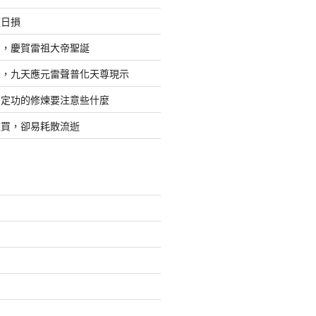
道日損
日，慶賀雷祖大帝聖誕
四，九天應元雷聲普化天尊現示
，定功的修煉要注意些什麼
難買，卻易耗散流逝