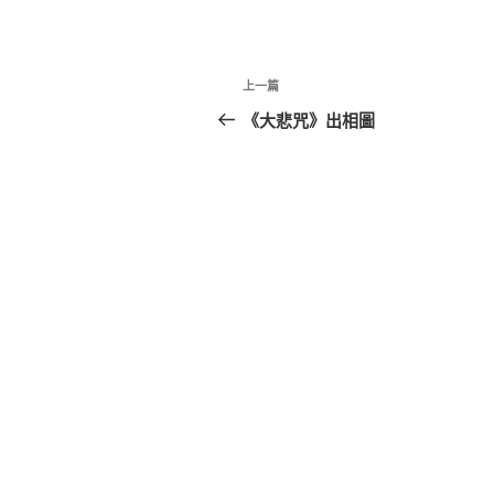
文
上
上一篇
章
一
《大悲咒》出相圖
篇
導
文
覽
章