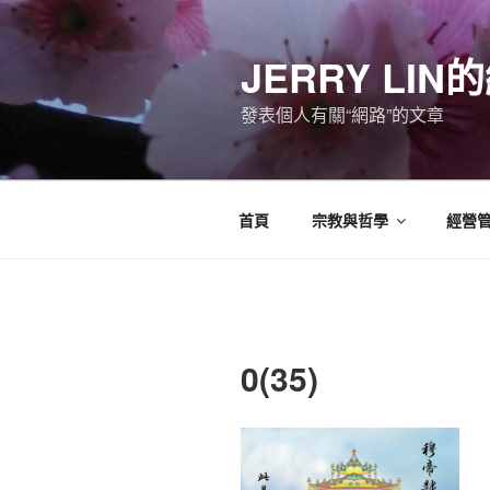
跳
至
JERRY LI
主
要
發表個人有關“網路”的文章
內
容
首頁
宗教與哲學
經營
0(35)