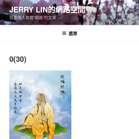
跳
JERRY LIN的網路空間
至
發表個人有關“網路”的文章
主
要
內
選單
容
0(30)