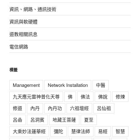
資訊、網路、通訊技術
資訊與軟硬體
道教相關訊息
電信網路
標籤
Management
Network Installation
中醫
九天應元雷神普化天尊
佛
佛法
佛說
修煉
修道
內丹
內丹功
六祖壇經
呂仙祖
呂喦
呂洞賓
地藏王菩薩
夏至
大乘妙法蓮華經
彌陀
慧律法師
易經
智慧