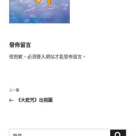
發佈留言
很抱歉，必須
登入
網站才能發佈留言。
文
上
上一篇
章
一
《大悲咒》出相圖
導
篇
覽
文
章
搜
搜