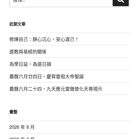
尋
尋
關
鍵
近期文章
字:
修煉自己：靜心沉心，安心渡己！
道教與易經的關係
為學日益，為道日損
農曆六月廿四日，慶賀雷祖大帝聖誕
農曆六月二十四，九天應元雷聲普化天尊現示
彙整
2026 年 8 月