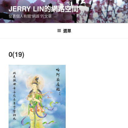
跳
JERRY LIN的網路空間
至
發表個人有關“網路”的文章
主
要
內
選單
容
0(19)