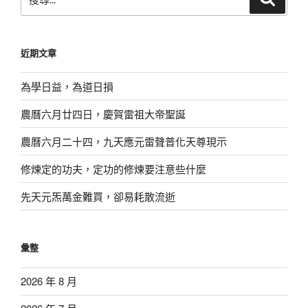
尋
尋
關
鍵
近期文章
字:
為學日益，為道日損
農曆六月廿四日，慶賀雷祖大帝聖誕
農曆六月二十四，九天應元雷聲普化天尊現示
修煉定的功夫，定功的修煉要注意些什麼
先天元炁萬金難買，卻易耗散流逝
彙整
2026 年 8 月