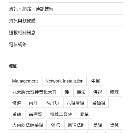
資訊、網路、通訊技術
資訊與軟硬體
道教相關訊息
電信網路
標籤
Management
Network Installation
中醫
九天應元雷神普化天尊
佛
佛法
佛說
修煉
修道
內丹
內丹功
六祖壇經
呂仙祖
呂喦
呂洞賓
地藏王菩薩
夏至
大乘妙法蓮華經
彌陀
慧律法師
易經
智慧