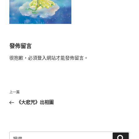
發佈留言
很抱歉，必須
登入
網站才能發佈留言。
文
上
上一篇
章
一
《大悲咒》出相圖
導
篇
覽
文
章
搜
搜