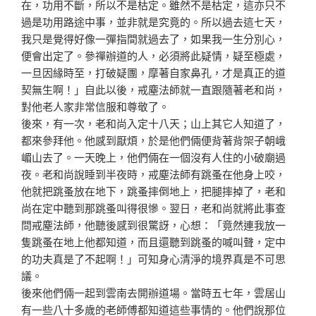
在，功用不斷，所以不是枯
定。雖然不是枯定，這亦只不
過是功用路途中事，並非就是
究竟的。所以過去這七天，
我只是覺得好像一彈指間就過去
了，如果我一生分別心，
便會出定了。參禪辦道的人，必須
將此疑情，疑至極處，
一旦因緣時至，打破疑團，摩著自家
鼻孔，才是真正的道
契無生啊！」自此以後，戒塵法師就一
直跟隨著老和尚，
對他老人家非常信服和尊敬了。
後來，有一次，老和尚入定十八天；山上其它人知道了，
都
來參拜他。他感到厭煩，於是他們倆便背著背架子朝峨
嵋山
去了。一天晚上，他們倆在一個沒有人住的小破廟過
夜。老
和尚說睡到半夜時，戒塵法師有跳蚤在他身上咬，
他就把跳
蚤放在地下，跳蚤摔倒地上，把腿摔掉了，老和
尚在定中聽
到那跳蚤叫得很慘。翌日，老和尚就將此事查
問戒塵法師，
他聽後感到很驚訝，心想：「竟然連我放一
隻跳蚤在地上他
都知道，而且還聽到跳蚤的喊叫聲，定中
的功夫真是了不起
啊！」可知身心清淨的境界真是不可思
議。
後來他們倆一起到雲南去開辦道場。當時五七年，雲居山
有
一些八十多歲的老師傅都知道這些事情的。他們說那位