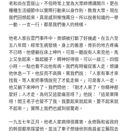
老和尚在雲居山，不但時常上堂為大眾師傅講開示，更在
種
種生活細節中以實際行動來以身作則，教育大眾。現在
我們
回想起來，真是感到慚愧萬分。所以說善知識的一舉
一動、
一言一行，都是我們後人的榜樣。
他老人家在雲門事件中，骨頭被打斷了好幾處。在五六至
五
八年間，經常生病發燒，身上的舊患、骨折的地方疼痛
不已
時，他便躺在床上呻吟。可是一聽說有人來見他，馬
上又坐
起來，盤起腿子，精神好得很，可以一談三、四個
小時，一
點也看不出他有病。我們有時催促客人走，想讓
他休息一下
。他反而不高興，罵我們說：「人家有事才來
找我，等人家
把事情說完了才能走嘛。」可是客人一走，
他又躺下來呻吟
了。我們問他：「剛才人來了，你精神那
麼好；人才走，為
何又這麼痛苦呀？」他說：「這是業障
呀！閻王老子也管不
了我，我要起來就起來，要不起來就
不起來。」實際上我們
也感到很驚奇。
一九五七年正月，他老人家病得很厲害，永修縣和省政府
的
幹部都來探望他，並派了車子想接他到南昌省立醫院去