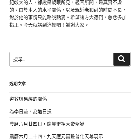
紀
較大的人，都說是親眼所見，親耳所聞，是真實不虛
的。由
於本人的水平關係，以及親近老和尚的時間不長，
對於他的
事情只能略說點滴。希望諸方大德們，慈悲多加
指正。今天
就講到這裡吧！謝謝大家。
搜
搜
尋
尋
關
鍵
近期文章
字:
道教與易經的關係
為學日益，為道日損
農曆六月廿四日，慶賀雷祖大帝聖誕
農曆六月二十四，九天應元雷聲普化天尊現示