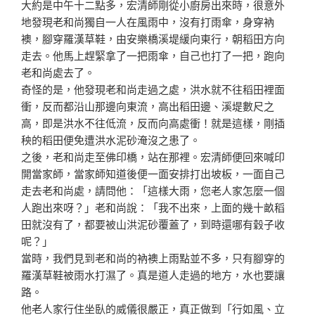
大約是
中午十二點多，宏清師剛從小廚房出來時，很意外
地發現老
和尚獨自一人在風雨中，沒有打雨傘，身穿衲
襖，腳穿羅漢
草鞋，由安樂橋溪堤緩向東行，朝稻田方向
走去。他馬上趕
緊拿了一把雨傘，自己也打了一把，跑向
老和尚處去了。
奇怪的是，他發現老和尚走過之處，洪水就不往稻田裡面
衝
，反而都沿山那邊向東流，高出稻田邊、溪堤數尺之
高，即
是洪水不往低流，反而向高處衝！就是這樣，剛插
秧的稻田
便免遭洪水泥砂淹沒之患了。
之後，老和尚走至佛印橋，站在那裡。宏清師便回來喊印
開
當家師，當家師知道後便一面安排打出坡板，一面自己
走去
老和尚處，請問他：「這樣大雨，您老人家怎麼一個
人跑出
來呀？」老和尚說：「我不出來，上面的幾十畝稻
田就沒有
了，都要被山洪泥砂覆蓋了，到時還哪有穀子收
呢？」
當時，我們見到老和尚的衲襖上雨點並不多，只有腳穿的
羅
漢草鞋被雨水打濕了。真是道人走過的地方，水也要讓
路。
他老人家行住坐臥的威儀很嚴正，真正做到「行如風、立