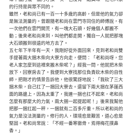
的行持是與
眾不同的。
雖然，老和尚已有一百一十多歲的高齡，但是他的氣力卻
是
無法測量的。曾跟隨老和尚在雲門寺同住的師傅說，有
一次
他們在雲門開荒，有一塊大石頭，好幾個人都搬不
動；後來
老和尚來到，叫他們都走開，獨自一人就把那塊
大石頭搬到
很遠的地方去了。
五七年下半年有一天，我剛好從外面回來，見到老和尚雙
手
提著兩大捆木柴向大寮方向走，便問：「老和尚呀，您
老人
家怎麼到這裡來搬木柴呢？」經我一問，他就把木柴
放下，
回寮房去了。我便到大寮找那位負責砍木柴的自性
師，把剛
才的情景告訴他，他很驚訝地說：「我砍了三大
捆木柴，自
己扛了一捆回大寮去。還留下兩大捆在茅蓬西
面的路邊上，
因為太重了，我連一捆也扛不起來，老和尚
怎麼有那麼大的
力氣，兩大捆一起提起呢！」後來我幫他
把那一捆扛起一秤
，一捆就有二百多斤重。所以老和尚的
氣力是沒法測量的。
修行的人，環境愈是艱苦，道心愈是
堅固。老和尚常說：「
不經一番寒徹骨，焉得梅花撲鼻
香。」