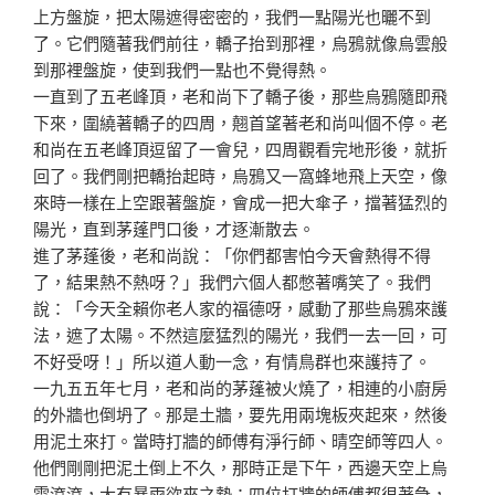
上方盤旋，把太陽遮
得密密的，我們一點陽光也曬不到
了。它們隨著我們前往，
轎子抬到那裡，烏鴉就像烏雲般
到那裡盤旋，使到我們一點
也不覺得熱。
一直到了五老峰頂，老和尚下了轎子後，那些烏鴉隨即飛
下
來，圍繞著轎子的四周，翹首望著老和尚叫個不停。老
和尚
在五老峰頂逗留了一會兒，四周觀看完地形後，就折
回了。
我們剛把轎抬起時，烏鴉又一窩蜂地飛上天空，像
來時一樣
在上空跟著盤旋，會成一把大傘子，擋著猛烈的
陽光，直到
茅蓬門口後，才逐漸散去。
進了茅蓬後，老和尚說：「你們都害怕今天會熱得不得
了，
結果熱不熱呀？」我們六個人都憋著嘴笑了。我們
說：「今
天全賴你老人家的福德呀，感動了那些烏鴉來護
法，遮了太
陽。不然這麼猛烈的陽光，我們一去一回，可
不好受呀！」
所以道人動一念，有情鳥群也來護持了。
一九五五年七月，老和尚的茅蓬被火燒了，相連的小廚房
的
外牆也倒坍了。那是土牆，要先用兩塊板夾起來，然後
用泥
土來打。當時打牆的師傅有淨行師、晴空師等四人。
他們剛
剛把泥土倒上不久，那時正是下午，西邊天空上烏
雲滾滾，
大有暴雨欲來之勢；四位打牆的師傅都很著急，