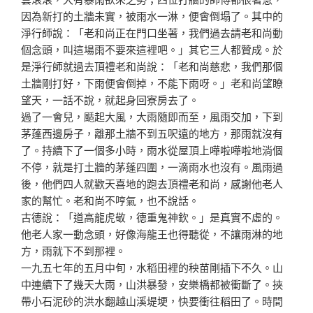
因為新打的
土牆未實，被雨水一淋，便會倒塌了。其中的
淨行師說：「
老和尚正在門口坐著，我們過去請老和尚動
個念頭，叫這場
雨不要來這裡吧。」其它三人都贊成。於
是淨行師就過去頂
禮老和尚說：「老和尚慈悲，我們那個
土牆剛打好，下雨便
會倒掉，不能下雨呀。」老和尚望瞭
望天，一話不說，就起
身回寮房去了。
過了一會兒，颳起大風，大雨隨即而至，風雨交加，下到
茅
蓬西邊房子，離那土牆不到五呎遠的地方，那雨就沒有
了。
持續下了一個多小時，雨水從屋頂上嘩啦嘩啦地淌個
不停，
就是打土牆的茅蓬四圍，一滴雨水也沒有。風雨過
後，他們
四人就歡天喜地的跑去頂禮老和尚，感謝他老人
家的幫忙。
老和尚不哼氣，也不說話。
古德說：「道高龍虎敬，德重鬼神欽。」是真實不虛的。
他
老人家一動念頭，好像海龍王也得聽從，不讓雨淋的地
方，
雨就下不到那裡。
一九五七年的五月中旬，水稻田裡的秧苗剛插下不久。山
中
連續下了幾天大雨，山洪暴發，安樂橋都被衝斷了。挾
帶小
石泥砂的洪水翻越山溪堤埂，快要衝往稻田了。時間