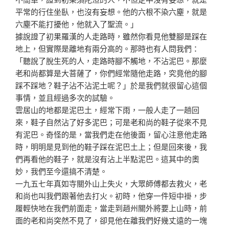
平常的行
住坐臥，也沒有妄想。他的六根不染六塵，就是
六塵不能打
擾他，他就入了聖流。」
據說證了初果羅漢的人走路時，雖然你看見他雙腳是踩在
地
上，但實際是離地有兩分高的。那時也有人問我們：
「聽說
了脫生死的人，走路時腳不觸地，不沾泥巴。那麼
老和尚都
算是大菩薩了，你們經常隨他走路，究竟他的腳
踩不踩地？
鞋子沾不沾泥土呢？」於是我們就很留心這個
事情，並且經
過多次的試驗。
雲居山的地都是泥巴土，經常下雨，一般人走了一趟回
來，
鞋子自然沾了好多泥巴；可是老和尚的鞋子從來不見
有泥巴
。奇怪的是，當我們走在他後面，留心注意他走路
時，明明
是見到他的鞋子踩在泥巴土上；但是回來後，我
們再看他的
鞋子，就是沒有沾上半點泥巴。這其中的奧
妙，我們至今還
搞不清楚。
一九五七年真如寺關外山上失火，大眾師傅都去救火，老
和
尚也叫我們跟著他去打火。初時，他穿一件短中褂，步
履輕
快地在我們前面走，當走到趙州關外將要上山時，前
面的老
和尚突然不見了，卻見他在離我們好幾丈遠的一塊