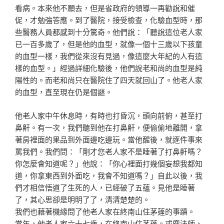
看病
。本來他不願去，但是省政府的領導一再勸說和催
促，才勉
強答應。到了醫院，接受檢查，化驗血型時，那
些醫務人員
都感到十分驚奇。他們說：「聽說這位老人家
已一百多歲了
，但是他的血型，就像一個十三歲以下孩童
的血型一樣，我
們從來沒有見過，像這麼大年紀的人有這
樣的血型。」經過
詳細化驗後，他們說老和尚的血型是純
陽性的。而老和尚只
在醫院住了四天就回山了。他老人家
的血型，直至現在仍是
個謎。
他老人家中午休息時，有時也打昏沉，頭向前俯，甚至打
鼻
鼾。有一次，我們聽到他在打鼻鼾，便偷偷地離開，拿
著房
裡面的果品到外面邊吃邊玩。當他醒後，就逐件事來
罵我們
。我們問：「剛才您老人家不是睡著了打鼻鼾嗎？
你怎麼會
知道呢？」他說：「你心裡面打幾個妄想我都知
道，你拿東
西到外面吃，我會不知道嗎？」自此以後，我
們才相信悟道
了生死的人，已經破了五蘊。見他是睡著
了，其心思卻是明
明了了，清清楚楚的。
我們也藉著機緣問了他老人家在終南山住茅蓬的事蹟。
當年，他老人家六十七歲，在終南山住茅蓬。戒塵法師，