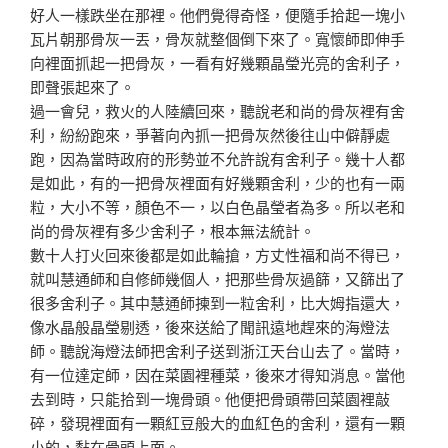
好人一樣跌
坐在那裡。他們覺得奇怪，便隨手拾起一塊小
瓦片朝那骨灰
一丟，骨灰就整個倒下來了。寬懷師即伸手
向裡面抓起一把
骨灰，一看有好幾顆晶瑩光亮的舍利子，
即聲張起來了。
過一會兒，救火的人陸續回來，聽說老和尚的骨灰裡有舍
利
，紛紛跑來，爭著向內抓一把骨灰然後往山中僻靜處
跑，因
為當時政府的形勢並不允許說有舍利子。幾十人都
是如此，
有的一把骨灰裡面有好幾顆舍利，少的也有一兩
粒，大小不
等，顏色不一，以白色晶瑩者為多。所以老和
尚的骨灰裡有
多少舍利子，根本無法統計。
數十人打火回來後都是如此輪搶，方丈性福和尚不得已，
就叫慧通師和自修師幾個人，把那些骨灰過篩，又篩出了
很
多舍利子。其中慧通師揀到一粒舍利，比大姆指還大，
像水
晶般晶瑩剔透，後來送給了聞訊遠地趕來的海燈法
師。聽說
海燈法師把舍利子送到浙江天台山去了。當時，
有一位達定
師，因在菜園裡種菜，後來才得知消息。當他
去到時，只能
拾到一塊骨頭。他便把骨頭帶回菜園裡敲
碎，發現裡面有一
顆紅豆般大的血紅色的舍利，還有一顆
小的，黏在骨頭上面
。