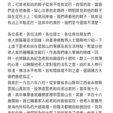
巴；可是老和尚的鞋子從來不見有
泥巴。奇怪的是，當我
們走在他後面，留心注意他走路時，
明明是見到他的鞋子
踩在泥巴土上；但是回來後，我們再看
他的鞋子，就是沒
有沾上半點泥巴。這其中的奧妙，我們至
今還搞不清楚。
各位長老，各位法師，各位居士，各位善信朋友們：
本人想藉著這次因緣，向香港佛教界人士簡略地介紹一下
上
虛下雲老和尚在雲居山的事蹟及其生活特點，希望以他
老人
家的種種嘉言懿行，作為我們後人學佛的榜樣。同
時，也想
藉此為紀念老和尚圓寂四十週年，獻上一片微薄
的心意，以
酬報他老人家對我的法乳之恩。由於本人修行
很淺，佛法水
平有限，若有錯誤或不到之處，還請諸方大
德們慈悲指正。
我是於一九五六年八月，從安徽省含山縣到江西省永修縣
雲
居山真如寺，投靠虛雲老和尚求出家的。當年我十九
歲，高
中畢業後就離開家裡到雲居山去。其實，早在十六
歲開始，
我已瞞著家人給老和尚偷偷寫信，他老人家雖然
是海內外知
名的大德高僧，但每次都親自給我回信。見到
老和尚後，他
問我為何出家？我說是為了成佛。他老人家