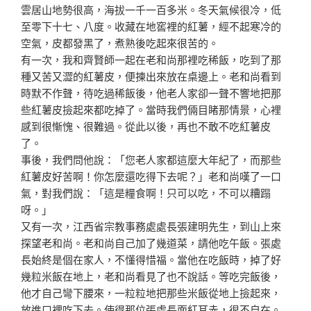
雲居山地勢很高，海拔一千一百多米。冬天氣候很
冷，低
至零下十七、八度。收藏在地窖裡的紅薯，經不起寒
冷的
空氣，皮都發黑了，煮熟後吃起來很苦的。
有一次，我和齊賢師一起在老和尚那裡吃稀飯，吃到了那
種
又苦又澀的紅薯皮，便揀出來放在桌邊上。老和尚看到
時默
不作聲，待吃過稀飯後，他老人家卻一聲不響地把那
些紅薯
皮撿起來都吃掉了。當時我們倆目睹那情景，心裡
感到很慚
愧、很難過。從此以後，再也不敢不吃紅薯皮
了。
事後，我們問他說：「您老人家都這麼大年紀了，而那些
紅
薯皮好苦啊！你怎麼還吃得下去呢？」老和尚嘆了一口
氣，
對我們說：「這是糧食啊！只可以吃，不可以糟蹋
呀。」
又有一次，江西省宗教事務處處長張建明先生，到山上來
探
望老和尚。老和尚自己加了幾道菜，請他吃午飯。張處
長始
終是個在家人，不懂得惜福。當他在吃飯時，掉了好
幾粒米
飯在地上，老和尚看見了也不說話。等吃完飯後，
他才自己
彎下腰來，一粒粒地把那些米飯從地上撿起來，
放進口裡吃
下去。使得那位張處長面紅耳赤，很不自在。