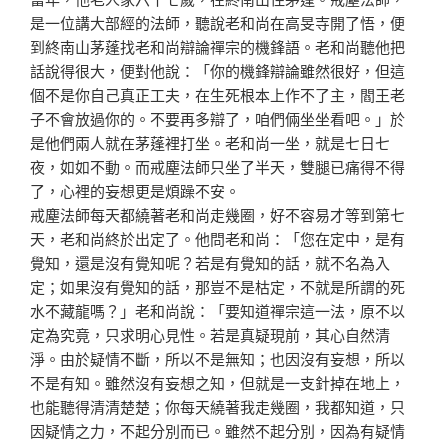
是
一位講大部經的法師，聽說老和尚在高旻寺開了悟，便
到終
南山茅蓬找老和尚辯論禪宗的機鋒語。老和尚聽他把
話說得
很大，便對他說：「你的機鋒辯論雖然很好，但這
個不是你
自己真正工夫，在生死根本上作不了主，閻王老
子不會放過
你的。不要再多辯了，咱們倆坐坐看吧。」於
是他們兩人就
在茅蓬裡打坐。老和尚一坐，就是七日七
夜，如如不動。而
戒塵法師只坐了半天，雙腿已痛得不得
了，心裡的妄想更是
煩躁不安。
戒塵法師每天都繞著老和尚走幾圈，好不容易才等到第七
天
，老和尚終於出定了。他問老和尚：「您在定中，是有
覺知
，還是沒有覺知呢？若是有覺知的話，就不名為入
定；如果
沒有覺知的話，那豈不是枯定，不就是所謂的死
水不藏龍嗎
？」老和尚說：「要知道禪宗這一法，原不以
定為究竟，只
求明心見性。若是真疑現前，其心自然清
淨。由於疑情不斷
，所以不是無知；也因沒有妄想，所以
不是有知。雖然沒有
妄想之知，但就是一支針掉在地上，
也能聽得清清楚楚；你
每天繞著我走幾圈，我都知道，只
因疑情之力，不起分別而
已。雖然不起分別，因為有疑情