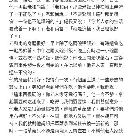
他一再勸老和
尚說：「老和尚，那些米飯已掉在地上弄髒
了，不能吃了。
」老和尚說：「不要緊啊！這些都是糧
食，一粒也不能糟蹋
的。」處長又說：「你老人家的生活
要改善一下啊！」老和
尚答：「就是這樣，我已經很好
了。」
老和尚的身體很好，早上除了吃兩碗稀飯外，有時還會吃
一
點馬鈴薯。中午吃兩大碗米飯。晚上有時吃一小碗麵
條，或
者吃一點稀飯。聽他說：他晚上開始吃藥石，是從
雲門事件
發生後才開始的，在此以前，他老人家一直都是
過午不食的
。
他的牙齒特別好，記得有一次，有個居士送了一些炒熟的
蠶
豆上山。老和尚看到我們在吃，他也要吃。我們說：
「這東
西很硬的，你老人家牙齒行嗎？」他一言不發，拿
起蠶豆就
吃起來了，吃得比我們還要快，我們甚感意外。
他老人家是很節儉惜福的，他睡的草蓆破了，要我們幫他
用
布補好。不久後，在同一個地方又破了，實在補無可
補。我
們就對他說想把草蓆拿到常住去換一張新的。那
時，一張草
蓆只不過是兩塊人民幣左右，不料他老人家聽