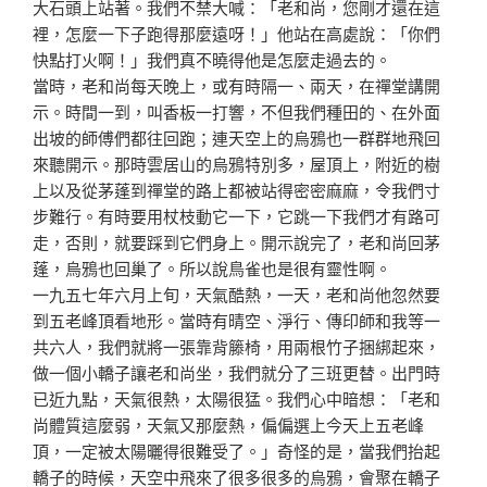
大石頭上
站著。我們不禁大喊：「老和尚，您剛才還在這
裡，怎麼一
下子跑得那麼遠呀！」他站在高處說：「你們
快點打火啊！
」我們真不曉得他是怎麼走過去的。
當時，老和尚每天晚上，或有時隔一、兩天，在禪堂講開
示
。時間一到，叫香板一打響，不但我們種田的、在外面
出坡
的師傅們都往回跑；連天空上的烏鴉也一群群地飛回
來聽開
示。那時雲居山的烏鴉特別多，屋頂上，附近的樹
上以及從
茅蓬到禪堂的路上都被站得密密麻麻，令我們寸
步難行。有
時要用杖枝動它一下，它跳一下我們才有路可
走，否則，就
要踩到它們身上。開示說完了，老和尚回茅
蓬，烏鴉也回巢
了。所以說鳥雀也是很有靈性啊。
一九五七年六月上旬，天氣酷熱，一天，老和尚他忽然要
到
五老峰頂看地形。當時有晴空、淨行、傳印師和我等一
共六
人，我們就將一張靠背籐椅，用兩根竹子捆綁起來，
做一個
小轎子讓老和尚坐，我們就分了三班更替。出門時
已近九點
，天氣很熱，太陽很猛。我們心中暗想：「老和
尚體質這麼
弱，天氣又那麼熱，偏偏選上今天上五老峰
頂，一定被太陽
曬得很難受了。」奇怪的是，當我們抬起
轎子的時候，天空
中飛來了很多很多的烏鴉，會聚在轎子