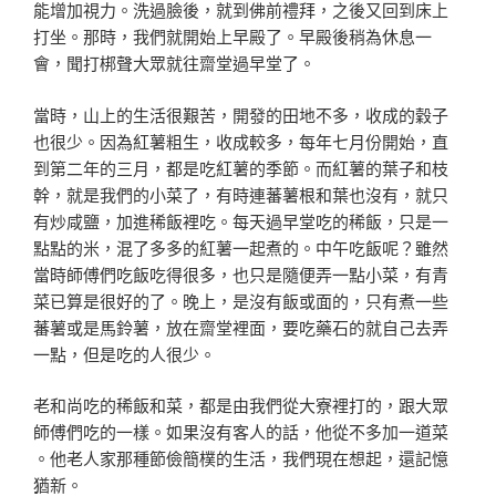
能增加視力。洗過臉後，就到佛前禮拜，之後又回到床上
打
坐。那時，我們就開始上早殿了。早殿後稍為休息一
會，聞
打梆聲大眾就往齋堂過早堂了。
當時，山上的生活很艱苦，開發的田地不多，收成的穀
子
也很少。因為紅薯粗生，收成較多，每年七月份開始，直
到第二年的三月，都是吃紅薯的季節。而紅薯的葉子和枝
幹
，就是我們的小菜了，有時連蕃薯根和葉也沒有，就只
有炒
咸鹽，加進稀飯裡吃。每天過早堂吃的稀飯，只是一
點點的
米，混了多多的紅薯一起煮的。中午吃飯呢？雖然
當時師傅
們吃飯吃得很多，也只是隨便弄一點小菜，有青
菜已算是很
好的了。晚上，是沒有飯或面的，只有煮一些
蕃薯或是馬鈴
薯，放在齋堂裡面，要吃藥石的就自己去弄
一點，但是吃的
人很少。
老和尚吃的稀飯和菜，都是由我們從大寮裡打的，跟大
眾
師傅們吃的一樣。如果沒有客人的話，他從不多加一道菜
。他老人家那種節儉簡樸的生活，我們現在想起，還記憶
猶
新。