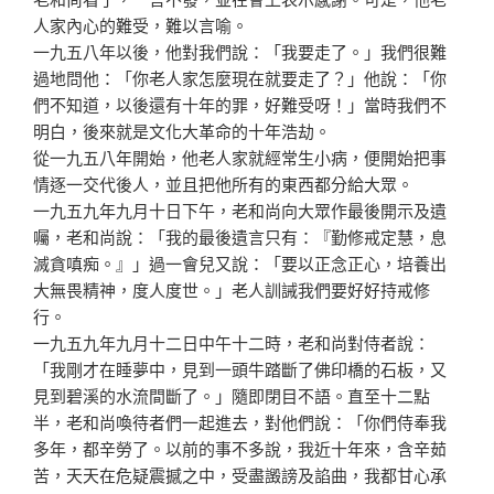
人家內心
的難受，難以言喻。
一九五八年以後，他對我們說：「我要走了。」我們很難
過
地問他：「你老人家怎麼現在就要走了？」他說：「你
們不
知道，以後還有十年的罪，好難受呀！」當時我們不
明白，
後來就是文化大革命的十年浩劫。
從一九五八年開始，他老人家就經常生小病，便開始把事
情
逐一交代後人，並且把他所有的東西都分給大眾。
一九五九年九月十日下午，老和尚向大眾作最後開示及遺
囑
，老和尚說：「我的最後遺言只有：『勤修戒定慧，息
滅貪
嗔痴。』」過一會兒又說：「要以正念正心，培養出
大無畏
精神，度人度世。」老人訓誡我們要好好持戒修
行。
一九五九年九月十二日中午十二時，老和尚對侍者說：
「我
剛才在睡夢中，見到一頭牛踏斷了佛印橋的石板，又
見到碧
溪的水流間斷了。」隨即閉目不語。直至十二點
半，老和尚
喚待者們一起進去，對他們說：「你們侍奉我
多年，都辛勞
了。以前的事不多說，我近十年來，含辛茹
苦，天天在危疑
震撼之中，受盡譭謗及諂曲，我都甘心承