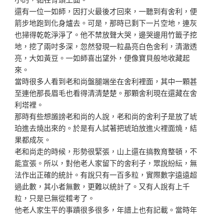
還有一位一如師，因打火最後才回來，一聽到有舍利，便
箭
步地跑到化身爐去。可是，那時已剩下一片空地，連灰
也掃
得乾乾淨淨了。他不禁放聲大哭，邊哭邊用竹籤子挖
地，挖
了兩吋多深，忽然發現一粒晶亮白色舍利，清澈透
亮，大如
黃豆。一如師喜出望外，便像寶貝般地收藏起
來。
當時很多人看到老和尚盤腿端坐在舍利裡面，其中一顆甚
至
連他那長眉毛也看得清清楚楚。那顆舍利現在還藏在舍
利塔
裡。
那時有些想譭謗老和尚的人說，老和尚的舍利子是放了琥
珀
進去燒出來的。於是有人試著把琥珀放進火裡面燒，結
果都
成灰。
老和尚走的時候，形勢很緊張，山上還在搞教育整頓，不
能
宣張。所以，對他老人家留下的舍利子，眾說紛紜，無
法作
出正確的統計。有說只有一百多粒，實際數字遠遠超
過此數
，其小者無數，更難以統計了。又有人說有上千
粒，只是已
無從稽考了。
他老人家生平的事蹟很多很多，年譜上也有記載。當時年