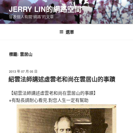
跳
JERRY LIN的網路空間
至
發表個人有關“網路”的文章
主
要
內
選單
容
標籤:
雲居山
發
2013 年 07 月 05 日
佈
紹雲法師講述虛雲老和尚在雲居山的事蹟
於
【紹雲法師講述虛雲老和尚在雲居山的事蹟】
※有點長請耐心看完.對您人生一定有幫助