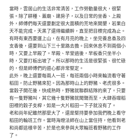
當時，雲居山的生活非常清苦，工作勞動量很大，很緊
張。
除了耕種、蓋廟、建房子，以及日常的坐香、上殿
外，師傅
們每天還要劃定很大面積的荒地來開墾，若果白
天不能完成
，天黑了還得繼續幹，直至把目標完成為止。
有時有東西要運上山，在有月亮的晚上，坐完養息香及四
支
香後，還要到山下三十里路去擔。回來休息不到兩個小
時，
又要上早殿了。早殿、早堂過後，早板香只坐半小
時，又要
打板出坡了。所以那時的生活是很緊張、很忙碌
的，但是師
傅們的道心都非常堅定。
此外，晚上還要每兩人一班，每班兩個小時來輪流看守著
稻
田，防止野豬來犯。因為那時山上的野豬、老虎很多。
當穀
子開花後，快成熟時，野豬就聯群結隊的來了。只要
有一隻
野豬叫，其它幾十隻野豬就聞聲而至，大肆吞噬稻
田裡的穀
子支桿，如是一大片稻田一下子就沒有了。
老和尚年紀雖然那麼大了，還是堅持要參加我們晚上看守
稻
田的輪班工作。當時海燈法師在山上當住持，他看到老
和尚
都這樣辛苦，於是也來參與大眾輪班看野豬的工作
了。