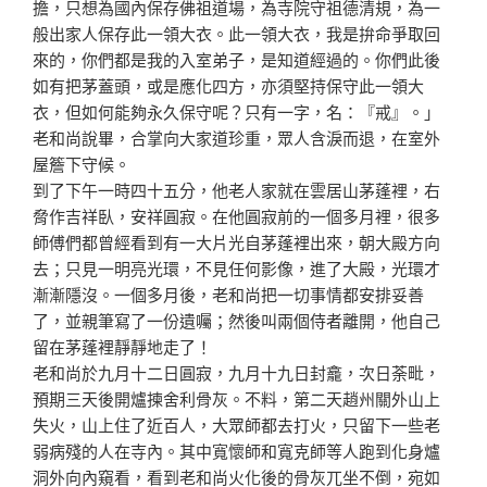
擔，只想為國內保
存佛祖道場，為寺院守祖德清規，為一
般出家人保存此一領
大衣。此一領大衣，我是拚命爭取回
來的，你們都是我的入
室弟子，是知道經過的。你們此後
如有把茅蓋頭，或是應化
四方，亦須堅持保守此一領大
衣，但如何能夠永久保守呢？
只有一字，名：『戒』。」
老和尚說畢，合掌向大家道珍重
，眾人含淚而退，在室外
屋簷下守候。
到了下午一時四十五分，他老人家就在雲居山茅蓬裡，右
脅
作吉祥臥，安祥圓寂。在他圓寂前的一個多月裡，很多
師傅
們都曾經看到有一大片光自茅蓬裡出來，朝大殿方向
去；只
見一明亮光環，不見任何影像，進了大殿，光環才
漸漸隱沒
。一個多月後，老和尚把一切事情都安排妥善
了，並親筆寫
了一份遺囑；然後叫兩個侍者離開，他自己
留在茅蓬裡靜靜
地走了！
老和尚於九月十二日圓寂，九月十九日封龕，次日荼毗，
預
期三天後開爐揀舍利骨灰。不料，第二天趙州關外山上
失火
，山上住了近百人，大眾師都去打火，只留下一些老
弱病殘
的人在寺內。其中寬懷師和寬克師等人跑到化身爐
洞外向內
窺看，看到老和尚火化後的骨灰兀坐不倒，宛如