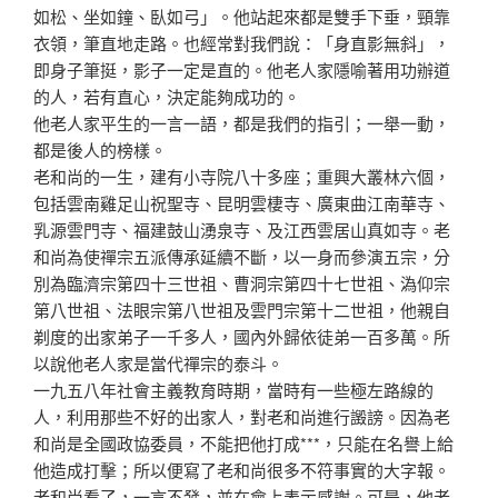
如
松、坐如鐘、臥如弓」。他站起來都是雙手下垂，頸靠
衣領
，筆直地走路。也經常對我們說：「身直影無斜」，
即身子
筆挺，影子一定是直的。他老人家隱喻著用功辦道
的人，若
有直心，決定能夠成功的。
他老人家平生的一言一語，都是我們的指引；一舉一動，
都
是後人的榜樣。
老和尚的一生，建有小寺院八十多座；重興大叢林六個
，
包括雲南雞足山祝聖寺、昆明雲棲寺、廣東曲江南華寺、
乳源雲門寺、福建鼓山湧泉寺、及江西雲居山真如寺。老
和
尚為使禪宗五派傳承延續不斷，以一身而參演五宗，分
別為
臨濟宗第四十三世祖、曹洞宗第四十七世祖、溈仰宗
第八世
祖、法眼宗第八世祖及雲門宗第十二世祖，他親自
剃度的出
家弟子一千多人，國內外歸依徒弟一百多萬。所
以說他老人
家是當代禪宗的泰斗。
一九五八年社會主義教育時期，當時有一些極左路線的
人，
利用那些不好的出家人，對老和尚進行譭謗。因為老
和尚是
全國政協委員，不能把他打成***，只能在名譽上給
他造
成打擊；所以便寫了老和尚很多不符事實的大字報。
老和尚
看了，一言不發，並在會上表示感謝。可是，他老