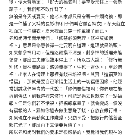
後，便大聲地
罵：「好大的福氣啊！要享受常住上一張新
蓆子。」我們都
不敢作聲了。
無論是冬天或夏天，他老人家都只是穿著一件爛衲襖，即
是
一件補了又補的長衫(禪和子們叫它做百衲衣)。冬天就在
裡面加一件棉衣，夏天裡面只穿一件單褂子而已。
老和尚時常開示我們：「修慧必須明理，修福莫如惜
福。」
意思是修慧參禪一定要明白道理，道理就是路頭。
如果想參
禪用功，但是路頭摸不清楚，對參禪的道理未能
領會，那麼
工夫便很難用得上了。所以古人說：「修行無
別修，貴在識
路頭；路頭識得了，生死一齊休。」至於惜
福，出家人在情
理上那裡有錢來培福呢。其實「造福莫如
惜福」，那就是要
自己珍惜生活上的一切福德因緣。他經
常訓誡我們年青的一
代說：「你們要惜福啊！你們現在能
遇到佛法，到我這裡來
修行，可能是過去世栽培了一點福
報。但是你們若不惜福，
把福報享盡了，就會變成一個沒
有福報的人。猶如你過去做
生意賺了錢，存放在銀行裡。
如果現在不再勤奮工作賺錢，
只顧享受，把銀行的儲蓄全
部花光了，那麼再下去便要負債
了。」
所以老和尚對我們的要求是很嚴格的。我覺得我們現在的