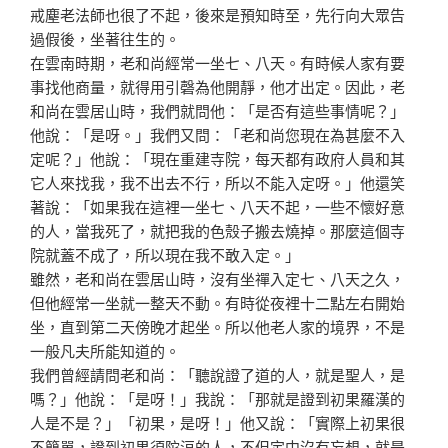
戒塵
老法師也很了不起，後來是預知時至，先行向大眾告
過假後
，坐著往生的。
在雲南時期，老和尚經常一坐七、八天。有時候人家有要
事
找他商量，就得用引磬為他開靜，他才出定。因此，老
和尚
在雲居山時，我們就問他：「是否有這些事情呢？」
他說：
「是呀。」我們又問：「老和尚您現在為甚麼不入
定呢？」
他說：「現在重建寺院，每天都有政府人員和其
它人來找我
，我不出去不行，所以不能入定呀。」他還笑
著說：「如果
我在這裡一坐七、八天不起，一些不懷好意
的人，當我死了
，就把我的色殼子搬去燒掉。那麼這個寺
院就蓋不成了，所
以現在我不敢入定。」
雖然，老和尚在雲居山時，沒有坐禪入定七、八天之久，
但
他經常一坐就一整天不動。有時從夜裡十二點左右開始
坐，
直到第二天傍晚才起坐。所以他老人家的境界，不是
一般凡
夫所能知道的。
我們曾經請問老和尚：「聽說證了道的人，就是聖人，是
嗎
？」他說：「是呀！」我說：「那就是證到初果羅漢的
人是
不是？」「初果，是呀！」他又說：「實際上初果很
不簡單
，證到初果須陀洹的人，不但定中沒有妄想，就是