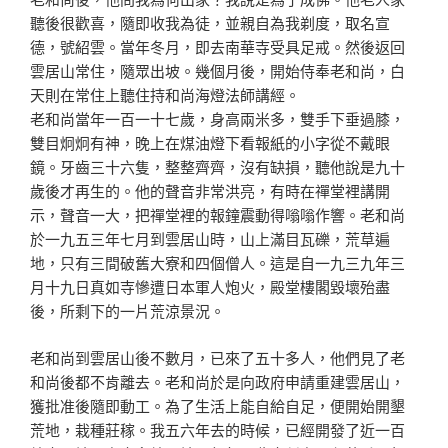
聽後很歡喜，隨
即收我為徒，並親自為我剃度，取名宣
德，號紹雲。當年冬
月，即去南華寺受具足戒。然後返回
雲居山常住，隨眾出坡
。幾個月後，開始侍奉老和尚，白
天則在常住上聽住持和尚
海燈法師講經。
老和尚當年一百一十七歲，身高兩米多，雙手下垂過膝，
雙
目炯炯有神，晚上在煤油燈下看報紙的小字從不戴眼
鏡。牙
齒三十六隻，整整齊齊，沒有缺損，聽他說是九十
歲後才再
生的。他的聲音非常洪亮，有時在禪堂裡講開
示，聲音一大
，把禪堂裡的報鐘震動得嗡嗡作響。老和尚
於一九五三年七
月到雲居山時，山上滿目瓦礫，荒草遍
地，只有三間破舊大
寮和四個僧人。這是自一九三九年三
月十九日真如寺慘遭日
本軍人炮火，殿堂樓閣毀壞殆盡
後，所剩下的一片荒涼景況
。
老和尚到雲居山後不數月，已來了五十多人，他們見了
老
和尚後都不肯離去。老和尚於是向政府申請重建雲居山，
獲批准後隨即動工。為了生活上能自給自足，便開始開墾
荒
地，栽種莊稼。我五六年去的時候，已經開發了近一百