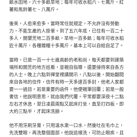
畝水
田地，六十多畝旱地；每年可收水稻六、七萬斤，紅
薯和馬
鈴薯七、八萬斤。
後來，人愈來愈多，當時常住就規定，不允許沒有勞動
力，不能生產的人掛單。到了五六年底，已住有一百二十
多
人，開墾荒地二百多畝，旱地一百多畝；每年可收水稻
近十
萬斤，各種雜糧十多萬斤，基本上可以自給自足了。
當時，已是一百一十七歲高齡的老和尚，每天都要到建
築
場所和開荒的地方巡看，並親自指導，還要接待來自各方
的人士。晚上六點到禪堂裡講開示，八點以後，開始翻閱
來
自各地的信件，信件有時一天多達百多封，他老人家都
要一
一過目。若是重要的函件，他便親筆回覆；若是一般
書信，
他說明意思，就由我們代覆。平常都要深夜十二點
左右才休
息，翌日凌晨兩點又起床打坐，直至打四板，即
大約三點半
，才起床洗臉。
他不用牙刷牙膏，只用溫水漱一口水，然後吐在毛巾上
，
先洗雙眼，再洗整個面部。他說這樣洗，可防止眼疾，且