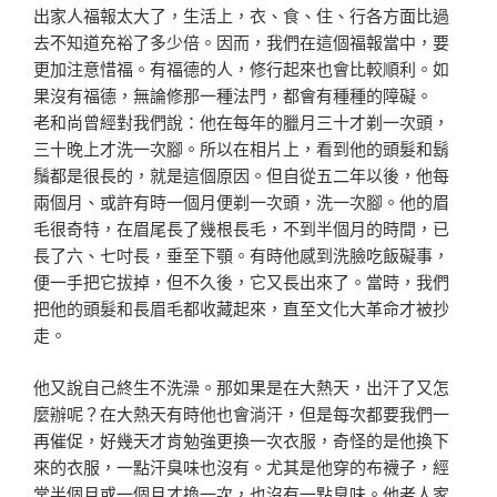
出
家人福報太大了，生活上，衣、食、住、行各方面比過
去不
知道充裕了多少倍。因而，我們在這個福報當中，要
更加注
意惜福。有福德的人，修行起來也會比較順利。如
果沒有福
德，無論修那一種法門，都會有種種的障礙。
老和尚曾經對我們說：他在每年的臘月三十才剃一次頭，
三
十晚上才洗一次腳。所以在相片上，看到他的頭髮和鬍
鬚都
是很長的，就是這個原因。但自從五二年以後，他每
兩個月
、或許有時一個月便剃一次頭，洗一次腳。他的眉
毛很奇特
，在眉尾長了幾根長毛，不到半個月的時間，已
長了六、七
吋長，垂至下顎。有時他感到洗臉吃飯礙事，
便一手把它拔
掉，但不久後，它又長出來了。當時，我們
把他的頭髮和長
眉毛都收藏起來，直至文化大革命才被抄
走。
他又說自己終生不洗澡。那如果是在大熱天，出汗了又怎
麼
辦呢？在大熱天有時他也會淌汗，但是每次都要我們一
再催
促，好幾天才肯勉強更換一次衣服，奇怪的是他換下
來的衣
服，一點汗臭味也沒有。尤其是他穿的布襪子，經
常半個月
或一個月才換一次，也沒有一點臭味。他老人家