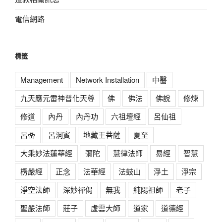
電信網路
標籤
Management
Network Installation
中醫
九天應元雷神普化天尊
佛
佛法
佛說
修煉
修道
內丹
內丹功
六祖壇經
呂仙祖
呂喦
呂洞賓
地藏王菩薩
夏至
大乘妙法蓮華經
彌陀
慧律法師
易經
智慧
楞嚴經
正念
法華經
法鼓山
淨土
淨宗
淨空法師
深妙禪偈
無我
純陽祖師
老子
聖嚴法師
莊子
虛雲大師
道家
道德經