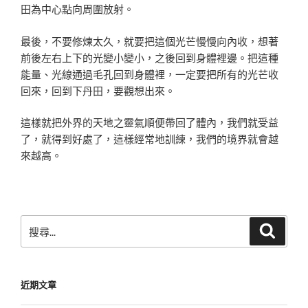
田為中心點向周圍放射。
最後，不要修煉太久，就要把這個光芒慢慢向內收，想著
前後左右上下的光變小變小，之後回到身體裡邊。把這種
能量、光線通過毛孔回到身體裡，一定要把所有的光芒收
回來，回到下丹田，要觀想出來。
這樣就把外界的天地之靈氣順便帶回了體內，我們就受益
了，就得到好處了，這樣經常地訓練，我們的境界就會越
來越高。
搜
搜
尋
尋
關
鍵
近期文章
字: