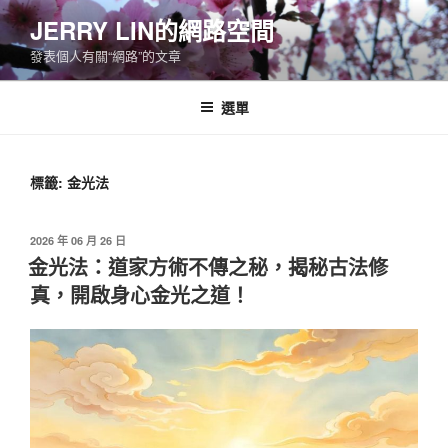
跳
JERRY LIN的網路空間
至
發表個人有關“網路”的文章
主
要
內
選單
容
標籤:
金光法
發
2026 年 06 月 26 日
佈
金光法：道家方術不傳之秘，揭秘古法修
於
真，開啟身心金光之道！