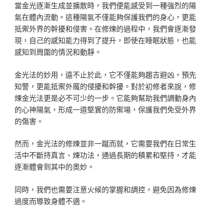
當金光逐漸生成並擴散時，我們便能感受到一種強烈的陽
氣在體內流動。這種陽氣不僅能夠保護我們的身心，更能
抵禦外界的幹擾和侵害。在修煉的過程中，我們會逐漸發
現，自己的感知能力得到了提升，即使在睡眠狀態，也能
感知到周圍的情況和動靜。
金光法的妙用，遠不止於此，它不僅能夠趨吉避凶，預先
知警，更能抵禦外魔的侵擾和幹擾。對於初修者來說，修
煉金光法更是必不可少的一步。它能夠幫助我們調動身內
的心神陽氣，形成一道堅實的防禦場，保護我們免受外界
的傷害。
然而，金光法的修煉並非一蹴而就，它需要我們在日常生
活中不斷持真言、煉功法，通過長期的積累和堅持，才能
逐漸體會到其中的奧妙。
同時，我們也需要注意火候的掌握和調控，避免因為修煉
過度而導致身體不適。