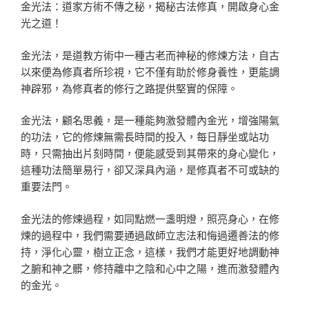
金光法：道家方術不傳之秘，揭秘古法修真，開啟身心金
光之道！
金光法，是道教方術中一種古老而神秘的修煉方法，自古
以來便為修真者所珍視，它不僅有助於修身養性，更能調
神辟邪，為修真者的修行之路提供堅實的保障。
金光法，顧名思義，是一種能夠激發體內金光，增強陽氣
的功法，它的修煉無需長時間的投入，每日靜坐或站功
時，只需抽出片刻時間，便能感受到其帶來的身心變化，
這種功法簡單易行，卻又深具內涵，是修真者不可或缺的
重要法門。
金光法的修煉過程，如同點燃一盞明燈，照亮身心，在修
煉的過程中，我們需要通過啟師立志法和悔過遷善法的修
持，淨化心靈，樹立正念，這樣，我們才能更好地調動神
之腑和神之髒，修持離中之陰和心中之陽，進而激發體內
的金光。