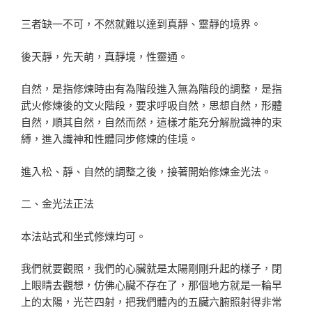
三者缺一不可，不然就難以達到真靜、靈靜的境界。
後天靜，先天萌，真靜境，性靈通。
自然，是指修煉時由有為階段進入無為階段的調整，是指
武火修煉後的文火階段，要求呼吸自然，思想自然，形體
自然，順其自然，自然而然，這樣才能充分解脫識神的束
縛，進入識神和性體同步修煉的佳境。
進入松、靜、自然的調整之後，接著開始修煉金光法。
二、金光法正法
本法站式和坐式修煉均可。
我們就要觀照，我們的心臟就是太陽剛剛升起的樣子，閉
上眼睛去觀想，仿佛心臟不存在了，那個地方就是一輪早
上的太陽，光芒四射，把我們體內的五臟六腑照射得非常