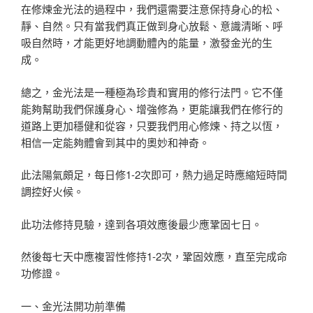
在修煉金光法的過程中，我們還需要注意保持身心的松、
靜、自然。只有當我們真正做到身心放鬆、意識清晰、呼
吸自然時，才能更好地調動體內的能量，激發金光的生
成。
總之，金光法是一種極為珍貴和實用的修行法門。它不僅
能夠幫助我們保護身心、增強修為，更能讓我們在修行的
道路上更加穩健和從容，只要我們用心修煉、持之以恆，
相信一定能夠體會到其中的奧妙和神奇。
此法陽氣頗足，每日修1-2次即可，熱力過足時應縮短時間
調控好火候。
此功法修持見驗，達到各項效應後最少應鞏固七日。
然後每七天中應複習性修持1-2次，鞏固效應，直至完成命
功修證。
一、金光法開功前準備