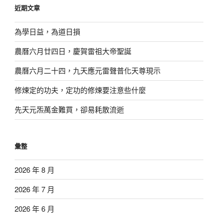
近期文章
字:
為學日益，為道日損
農曆六月廿四日，慶賀雷祖大帝聖誕
農曆六月二十四，九天應元雷聲普化天尊現示
修煉定的功夫，定功的修煉要注意些什麼
先天元炁萬金難買，卻易耗散流逝
彙整
2026 年 8 月
2026 年 7 月
2026 年 6 月