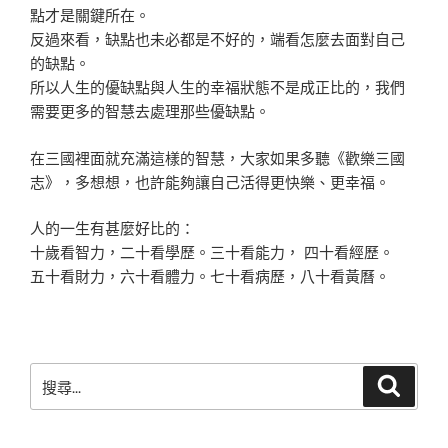
點才是關鍵所在。
反過來看，缺點也未必都是不好的，端看怎麼去面對自己
的缺點。
所以人生的優缺點與人生的幸福狀態不是成正比的，我們
需要更多的智慧去處理那些優缺點。
在三國裡面就充滿這樣的智慧，大家如果多聽《歡樂三國
志》，多想想，也許能夠讓自己活得更快樂、更幸福。
人的一生有甚麼好比的：
十歲看智力，二十看學歷。三十看能力， 四十看經歷。
五十看財力，六十看體力。七十看病歷，八十看黃曆。
搜
搜
尋
尋
關
鍵