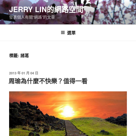
跳
JERRY LIN的網路空間
至
發表個人有關“網路”的文章
主
要
內
選單
容
標籤:
諸葛
發
2013 年 01 月 04 日
佈
周瑜為什麼不快樂？值得一看
於