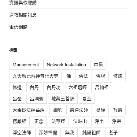
資訊與軟硬體
道教相關訊息
電信網路
標籤
Management
Network Installation
中醫
九天應元雷神普化天尊
佛
佛法
佛說
修煉
修道
內丹
內丹功
六祖壇經
呂仙祖
呂喦
呂洞賓
地藏王菩薩
夏至
大乘妙法蓮華經
彌陀
慧律法師
易經
智慧
楞嚴經
正念
法華經
法鼓山
淨土
淨宗
淨空法師
深妙禪偈
無我
純陽祖師
老子