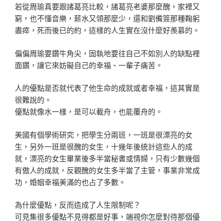
若從周瑜真要跟諸葛亮比較，諸葛亮老婆那麼醜，家裡又
窮，也不懂音樂，薪水又領那麼少，還和劉備簽那種鞠躬
盡瘁，死而後已的約，這樣的人生實在沒什麼好羨慕的。
偏偏周瑜要鑽牛角尖，固執地要往自己不如別人的缺點裡
面鑽，讓它來妨礙自己的幸福、一輩子痛苦。
人的優點是否就代表了他生命的成就或者幸福，這其實是
很難說的。
優點就像水一樣，是可以載舟，也能覆舟的。
美國有個學術研究，把學生分兩班，一班是很漂亮的女
生，另外一班是很醜的女生，十幾年後統計這些人的成
就，漂亮的女生畢業後多半當秘書或情婦，只有少數幾個
有傲人的成就，反觀醜的女生多半當了主管，事業非常成
功，婚姻幸福美滿的也占了多數。
為什麼優點，反而造成了人生限制呢？
可見集很多優點不見得都是好事，端視你怎麼對待那個優