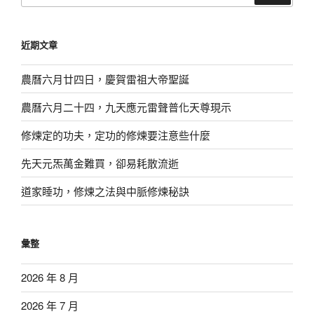
關
鍵
近期文章
字:
農曆六月廿四日，慶賀雷祖大帝聖誕
農曆六月二十四，九天應元雷聲普化天尊現示
修煉定的功夫，定功的修煉要注意些什麼
先天元炁萬金難買，卻易耗散流逝
道家睡功，修煉之法與中脈修煉秘訣
彙整
2026 年 8 月
2026 年 7 月