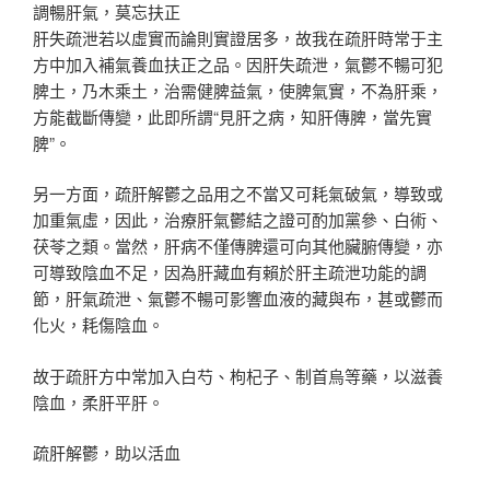
調暢肝氣，莫忘扶正
肝失疏泄若以虛實而論則實證居多，故我在疏肝時常于主
方中加入補氣養血扶正之品。因肝失疏泄，氣鬱不暢可犯
脾土，乃木乘土，治需健脾益氣，使脾氣實，不為肝乘，
方能截斷傳變，此即所謂“見肝之病，知肝傳脾，當先實
脾”。
另一方面，疏肝解鬱之品用之不當又可耗氣破氣，導致或
加重氣虛，因此，治療肝氣鬱結之證可酌加黨參、白術、
茯苓之類。當然，肝病不僅傳脾還可向其他臟腑傳變，亦
可導致陰血不足，因為肝藏血有賴於肝主疏泄功能的調
節，肝氣疏泄、氣鬱不暢可影響血液的藏與布，甚或鬱而
化火，耗傷陰血。
故于疏肝方中常加入白芍、枸杞子、制首烏等藥，以滋養
陰血，柔肝平肝。
疏肝解鬱，助以活血