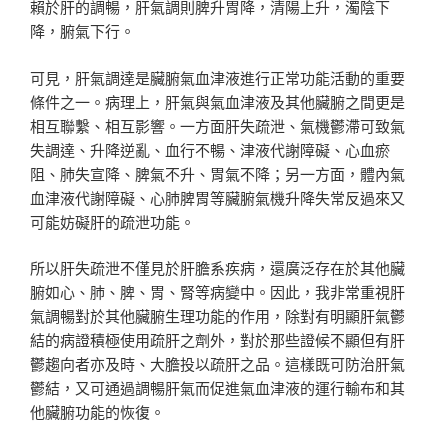
賴於肝的調暢，肝氣調則脾升胃降，清陽上升，濁陰下
降，腑氣下行。
可見，肝氣調達是臟腑氣血津液進行正常功能活動的重要
條件之一。病理上，肝氣與氣血津液及其他臟腑之間更是
相互聯繫、相互影響。一方面肝失疏泄、氣機鬱滯可致氣
失調達、升降逆亂、血行不暢、津液代謝障礙、心血瘀
阻、肺失宣降、脾氣不升、胃氣不降；另一方面，體內氣
血津液代謝障礙、心肺脾胃等臟腑氣機升降失常反過來又
可能妨礙肝的疏泄功能。
所以肝失疏泄不僅見於肝膽系疾病，還廣泛存在於其他臟
腑如心、肺、脾、胃、腎等病變中。因此，我非常重視肝
氣調暢對於其他臟腑生理功能的作用，除對有明顯肝氣鬱
結的病證積極使用疏肝之劑外，對於那些證候不顯但有肝
鬱趨向者亦及時、大膽投以疏肝之品。這樣既可防治肝氣
鬱結，又可通過調暢肝氣而促進氣血津液的運行輸布和其
他臟腑功能的恢復。