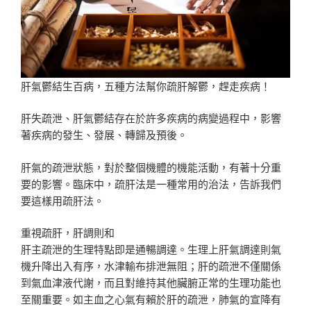
肝氣鬱結生百病，五種方法幫你疏肝解鬱，趕走疾病！
肝失疏泄、肝氣鬱結存在於許多疾病的病變過程中，影響
著疾病的發生、發展、轉歸及預後。
肝氣的疏泄狀態，對於整個機體的機能活動，有著十分重
要的影響。臨床中，疏肝法是一種常用的治法，告訴我們
要這樣用疏肝法。
重視疏肝，肝調則和
肝主疏泄的生理特點即是通暢調達。生理上肝氣調達則氣
機升降出入有序，水津輸布排泄無阻；肝的疏泄不僅關係
到氣血津液代謝，而且對維持其他臟腑正常的生理功能也
至關重要。如主血之心氣有賴於肝的疏泄，肺氣的宣降有