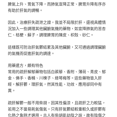
脾氣上升、胃氣下降，而肺氣宣降正常、脾胃升降有序亦
有助於肝氣的調暢。
因此，治療肝失疏泄之證，我並不局限於肝，還視具體情
況加入一些調理其他臟腑氣機的藥物，如宣降肺氣的苦杏
仁、桔梗、蘇子，調理脾胃的陳皮、枳殼、砂仁。
這樣既可防治肝氣鬱結累及其他臟腑，又可通過調理臟腑
的氣機而促進肝氣的調達。
用藥遣方，頗有特色
常用的疏肝解郁藥物包括白蒺藜、香附、薄荷、青皮、郁
金、佛手、香櫞、川楝子、綠萼梅等。這些藥物皆入肝
經，解肝鬱，理肝氣，然其性能、功效、應用卻同中有
異。
疏肝解鬱一般不用柴胡，因其性偏涼，且疏肝之力較猛，
若用之不當易耗氣傷氣。只有肝氣鬱結較重較久或肝鬱有
化熱之象時才選用。古人有柴胡能劫陰之說，故有陰傷之