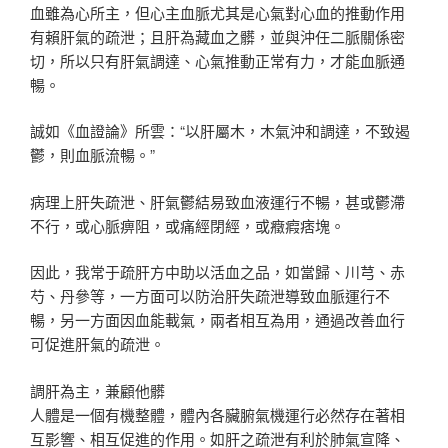
血雖為心所主，但心主血脈尤其是心氣對心血的推動作用
有賴肝氣的疏泄；且肝為藏血之髒，並與沖任二脈關係密
切，所以只有肝氣調達、心氣推動正常有力，才能血脈通
暢。
誠如《血證論》所雲：“以肝屬木，木氣沖和調達，不致遏
鬱，則血脈流暢。”
病理上肝失疏泄、肝氣鬱結易致血液運行不暢，甚或鬱滯
不行，或心脈痹阻，或痛經閉經，或癥瘕痞塊。
因此，我常于疏肝方中助以活血之品，如當歸、川芎、赤
芍、丹參等，一方面可以防治肝失疏泄導致血脈運行不
暢，另一方面因血能載氣，兩者相互為用，通過改善血行
可促進肝氣的疏泄。
調肝為主，兼顧他髒
人體是一個有機整體，體內各臟腑氣機運行必然存在著相
互影響、相互促進的作用。如肝之疏泄有利於肺氣宣降、