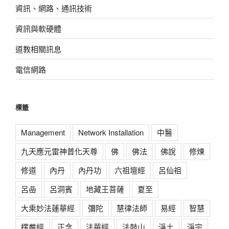
資訊、網路、通訊技術
資訊與軟硬體
道教相關訊息
電信網路
標籤
Management
Network Installation
中醫
九天應元雷神普化天尊
佛
佛法
佛說
修煉
修道
內丹
內丹功
六祖壇經
呂仙祖
呂喦
呂洞賓
地藏王菩薩
夏至
大乘妙法蓮華經
彌陀
慧律法師
易經
智慧
楞嚴經
正念
法華經
法鼓山
淨土
淨宗