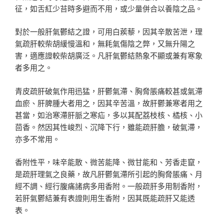
征，如舌紅少苔時多避而不用，或少量併合以養陰之品。
對於一般肝氣鬱結之證，可用白蒺藜，因其辛散苦泄，理
氣疏肝較柴胡緩慢溫和，無耗氣傷陰之弊，又無升陽之
害，適應證較柴胡廣泛。凡肝氣鬱結熱象不顯或兼有寒象
者多用之。
青皮疏肝破氣作用迅猛，肝鬱氣滯、胸脅脹痛較甚或氣滯
血瘀、肝脾腫大者用之，因其辛苦溫，故肝鬱兼寒者用之
甚當，如治寒滯肝脈之寒疝，多以其配荔枝核、橘核、小
茴香。然因其性峻烈、沉降下行，雖能疏肝膽，破氣滯，
亦多不常用。
香附性平，味辛能散、微苦能降、微甘能和、芳香走竄，
是疏肝理氣之良藥，故凡肝鬱氣滯所引起的胸脅脹痛、月
經不調、經行腹痛諸病多用香附。一般疏肝多用制香附，
若肝氣鬱結兼有表證則用生香附，因其既能疏肝又能透
表。