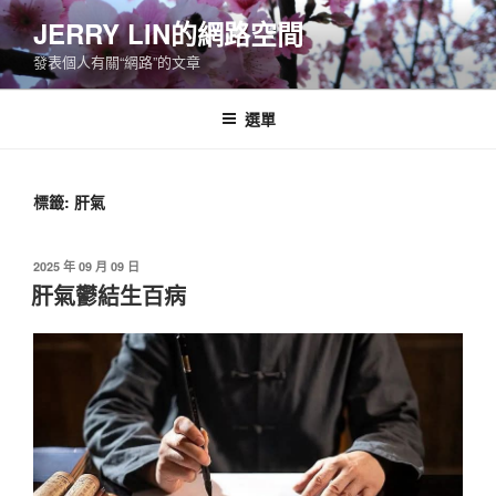
跳
JERRY LIN的網路空間
至
發表個人有關“網路”的文章
主
要
內
選單
容
標籤:
肝氣
發
2025 年 09 月 09 日
佈
肝氣鬱結生百病
於