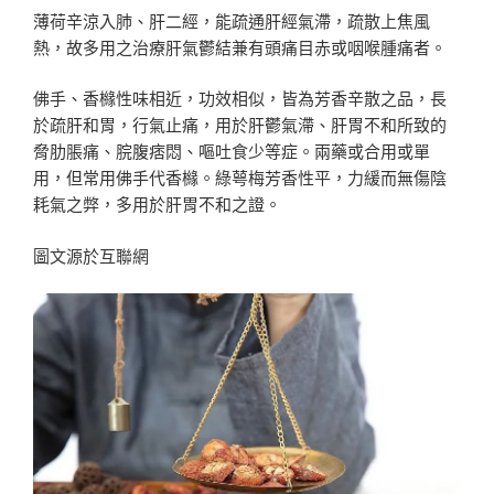
薄荷辛涼入肺、肝二經，能疏通肝經氣滯，疏散上焦風
熱，故多用之治療肝氣鬱結兼有頭痛目赤或咽喉腫痛者。
佛手、香櫞性味相近，功效相似，皆為芳香辛散之品，長
於疏肝和胃，行氣止痛，用於肝鬱氣滯、肝胃不和所致的
脅肋脹痛、脘腹痞悶、嘔吐食少等症。兩藥或合用或單
用，但常用佛手代香櫞。綠萼梅芳香性平，力緩而無傷陰
耗氣之弊，多用於肝胃不和之證。
圖文源於互聯網