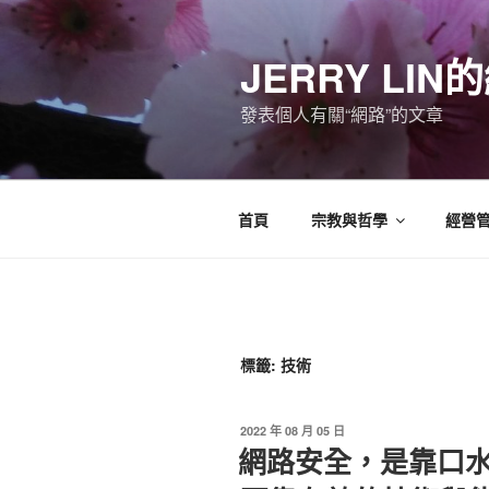
跳
至
JERRY LI
主
要
發表個人有關“網路”的文章
內
容
首頁
宗教與哲學
經營
標籤:
技術
發
2022 年 08 月 05 日
佈
網路安全，是靠口
於