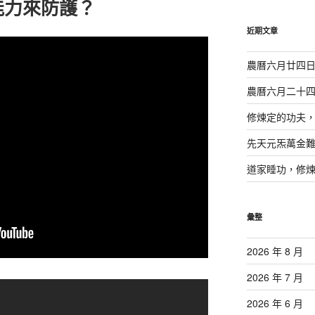
能力來防護？
鍵
字:
近期文章
農曆六月廿四
農曆六月二十
修煉定的功夫
先天元炁萬金
道家睡功，修
彙整
2026 年 8 月
2026 年 7 月
2026 年 6 月