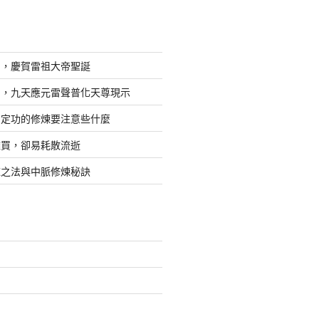
日，慶賀雷祖大帝聖誕
四，九天應元雷聲普化天尊現示
，定功的修煉要注意些什麼
難買，卻易耗散流逝
煉之法與中脈修煉秘訣