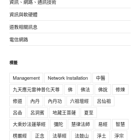
資訊、網路、通訊技術
資訊與軟硬體
道教相關訊息
電信網路
標籤
Management
Network Installation
中醫
九天應元雷神普化天尊
佛
佛法
佛說
修煉
修道
內丹
內丹功
六祖壇經
呂仙祖
呂喦
呂洞賓
地藏王菩薩
夏至
大乘妙法蓮華經
彌陀
慧律法師
易經
智慧
楞嚴經
正念
法華經
法鼓山
淨土
淨宗