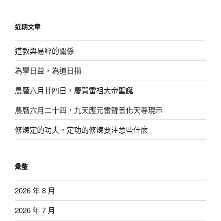
關
鍵
近期文章
字:
道教與易經的關係
為學日益，為道日損
農曆六月廿四日，慶賀雷祖大帝聖誕
農曆六月二十四，九天應元雷聲普化天尊現示
修煉定的功夫，定功的修煉要注意些什麼
彙整
2026 年 8 月
2026 年 7 月