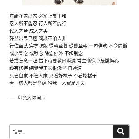
無論在家出家 必須上敬下和
忍人所不能忍 行人所不能行
代人之勞 成人之美
靜坐常思己過 閒談不論人非
行住坐臥 穿衣吃飯 從朝至暮 從暮至朝 一句佛號 不令間斷
或小聲念 或默念 除念佛外 不起別念
若或妄念一起 當下就要教他消滅 常生慚愧心及懺悔心
縱有修持 總覺我工夫很淺 不自矜誇
只管自家 不管人家 只看好樣子 不看壞樣子
看一切人都是菩薩 唯我一人實是凡夫
—– 印光大師開示
搜
搜
尋
尋