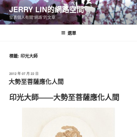
跳
JERRY LIN的網路空間
至
發表個人有關“網路”的文章
主
要
內
選單
容
標籤:
印光大師
發
2012 年 07 月 22 日
佈
大勢至菩薩應化人間
於
印光大師——大勢至菩薩應化人間