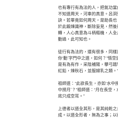
也有專行有為法的人，把氣功當
不知道周天，河車的真意。呂洞
訣。若畢竟如何周天，是助長也
於此鍛煉識神，斷除妄見，然後
轉，人心真意為斗柄樞機，人全
動過，此可知也。
徒行有為法的，還有很多，同樣
你‘動’字門中之道，如何？”悟空
是有為有作，采陰補陽，攀弓踏
紅鉛，煉秋石，並服婦乳之類。”
祖師道：“此欲長生，亦如‘水中撈
中撈月’？”祖師道：“月在長空
底只成空耳。”
上德者以道全其形，是其純乾之
成。以道全形者，無為之事；以