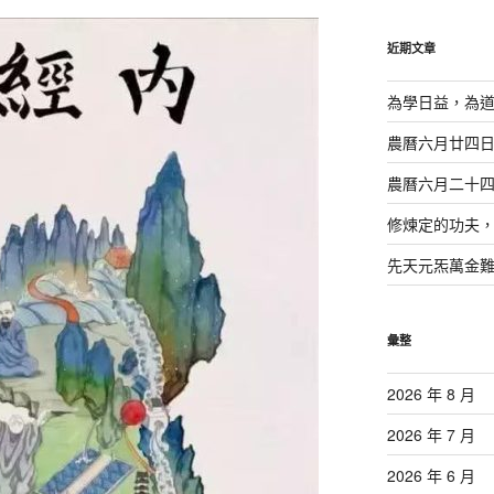
鍵
字:
近期文章
為學日益，為
農曆六月廿四
農曆六月二十
修煉定的功夫
先天元炁萬金
彙整
2026 年 8 月
2026 年 7 月
2026 年 6 月