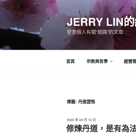
跳
至
JERRY LI
主
要
發表個人有關“網路”的文章
內
容
首頁
宗教與哲學
經營
標籤:
丹道證悟
發
2026 年 04 月 13 日
佈
修煉丹道，是有為
於