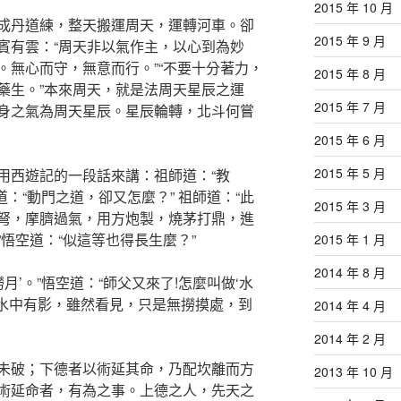
2015 年 10 月
成丹道練，整天搬運周天，運轉河車。卻
2015 年 9 月
賓有雲：“周天非以氣作主，以心到為妙
。無心而守，無意而行。”“不要十分著力，
2015 年 8 月
藥生。”本來周天，就是法周天星辰之運
2015 年 7 月
身之氣為周天星辰。星辰輪轉，北斗何嘗
2015 年 6 月
2015 年 5 月
用西遊記的一段話來講：祖師道：“教
道：“動門之道，卻又怎麼？” 祖師道：“此
2015 年 3 月
弩，摩臍過氣，用方炮製，燒茅打鼎，進
悟空道：“似這等也得長生麼？”
2015 年 1 月
2014 年 8 月
月’。”悟空道：“師父又來了!怎麼叫做‘水
，水中有影，雖然看見，只是無撈摸處，到
2014 年 4 月
2014 年 2 月
未破；下德者以術延其命，乃配坎離而方
2013 年 10 月
術延命者，有為之事。上德之人，先天之