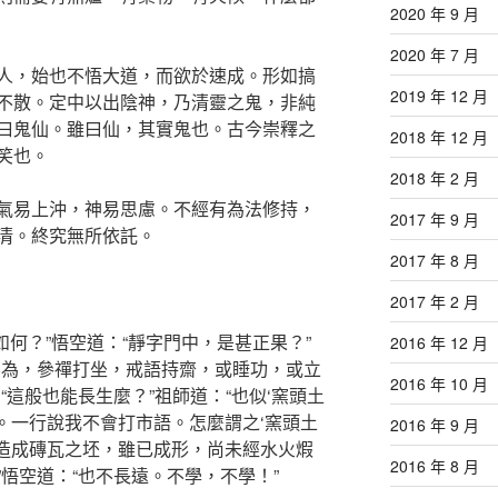
2020 年 9 月
2020 年 7 月
人，始也不悟大道，而欲於速成。形如搞
2019 年 12 月
不散。定中以出陰神，乃清靈之鬼，非純
曰鬼仙。雖曰仙，其實鬼也。古今崇釋之
2018 年 12 月
笑也。
2018 年 2 月
氣易上沖，神易思慮。不經有為法修持，
2017 年 9 月
清。終究無所依託。
2017 年 8 月
2017 年 2 月
如何？”悟空道：“靜字門中，是甚正果？”
2016 年 12 月
無為，參禪打坐，戒語持齋，或睡功，或立
2016 年 10 月
“這般也能長生麼？”祖師道：“也似‘窯頭土
滴。一行說我不會打市語。怎麼謂之‘窯頭土
2016 年 9 月
，造成磚瓦之坯，雖已成形，尚未經水火煆
2016 年 8 月
悟空道：“也不長遠。不學，不學！”