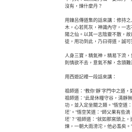
沒有，煉什麼丹？
用鐘呂傳道集的話來講：修持之
木，心若死灰，神識內守，一志
陽之仙。以其一志陰靈不散，故
徒，用功到此，乃曰得道，誠可
人身三寶，精氣神，精易下流，
則情欲不去，意氣不解，念頭難
用西遊記裡一段話來講：
祖師道：“教你‘靜’字門中之道，
祖師道：“此是休糧守谷，清靜
功，並入定坐關之類。”悟空道：
坯’。”悟空笑道：“師父果有些
坯’？”祖師道：“就如那窯頭上
煉，一朝大雨滂沱，他必濫矣。”