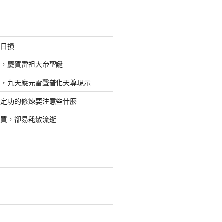
道日損
日，慶賀雷祖大帝聖誕
四，九天應元雷聲普化天尊現示
，定功的修煉要注意些什麼
難買，卻易耗散流逝