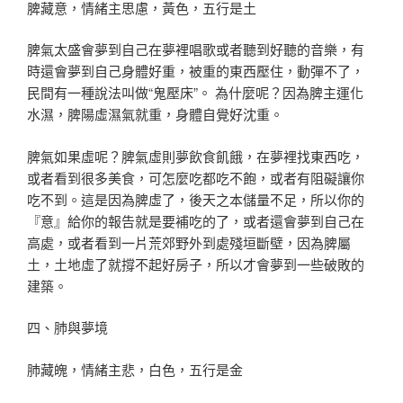
脾藏意，情緒主思慮，黃色，五行是土
脾氣太盛會夢到自己在夢裡唱歌或者聽到好聽的音樂，有
時還會夢到自己身體好重，被重的東西壓住，動彈不了，
民間有一種說法叫做“鬼壓床”。 為什麼呢？因為脾主運化
水濕，脾陽虛濕氣就重，身體自覺好沈重。
脾氣如果虛呢？脾氣虛則夢飲食飢餓，在夢裡找東西吃，
或者看到很多美食，可怎麼吃都吃不飽，或者有阻礙讓你
吃不到。這是因為脾虛了，後天之本儲量不足，所以你的
『意』給你的報告就是要補吃的了，或者還會夢到自己在
高處，或者看到一片荒郊野外到處殘垣斷壁，因為脾屬
土，土地虛了就撐不起好房子，所以才會夢到一些破敗的
建築。
四、肺與夢境
肺藏魄，情緒主悲，白色，五行是金