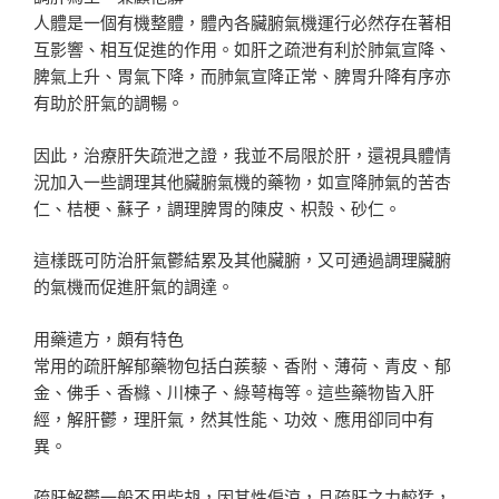
人體是一個有機整體，體內各臟腑氣機運行必然存在著相
互影響、相互促進的作用。如肝之疏泄有利於肺氣宣降、
脾氣上升、胃氣下降，而肺氣宣降正常、脾胃升降有序亦
有助於肝氣的調暢。
因此，治療肝失疏泄之證，我並不局限於肝，還視具體情
況加入一些調理其他臟腑氣機的藥物，如宣降肺氣的苦杏
仁、桔梗、蘇子，調理脾胃的陳皮、枳殼、砂仁。
這樣既可防治肝氣鬱結累及其他臟腑，又可通過調理臟腑
的氣機而促進肝氣的調達。
用藥遣方，頗有特色
常用的疏肝解郁藥物包括白蒺藜、香附、薄荷、青皮、郁
金、佛手、香櫞、川楝子、綠萼梅等。這些藥物皆入肝
經，解肝鬱，理肝氣，然其性能、功效、應用卻同中有
異。
疏肝解鬱一般不用柴胡，因其性偏涼，且疏肝之力較猛，