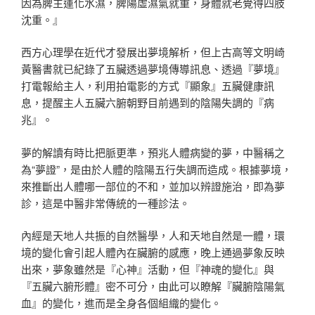
因為脾主運化水濕，脾陽虛濕氣就重，身體就老覺得四肢
沈重。』
西方心理學在近代才發展出夢境解析，但上古高等文明崎
黃醫書就已紀錄了五臟透過夢境傳導訊息、透過『夢境』
打電報給主人，利用拍電影的方式『顯象』五臟健康訊
息，提醒主人五臟六腑朝野目前遇到的陰陽失調的『病
兆』。
夢的解讀有時比把脈更準，預兆人體病變的夢，中醫稱之
為“夢證”，是由於人體的陰陽五行失調而造成。根據夢境，
來推斷出人體哪一部位的不和，並加以辨證施治，即為夢
診，這是中醫非常傳統的一種診法。
內經是天地人共振的自然醫學，人和天地自然是一體，環
境的變化會引起人體內在臟腑的感應，晚上通過夢象反映
出來，夢象雖然是『心神』活動，但『神魂的變化』與
『五臟六腑形體』密不可分，由此可以瞭解『臟腑陰陽氣
血』的變化，進而是全身各個組織的變化。