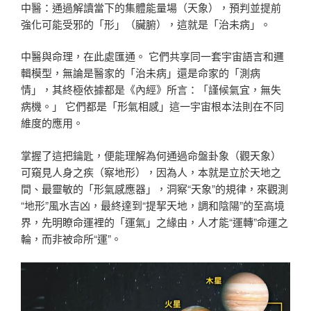
中醫：通過解讀當下的集體能量場（天象），預判並提前
強化可能受邪的「形」（臟腑），這就是「治未病」。
中醫與命理，在此處匯通。 它們共享同一套宇宙語言和邏
輯模型，無論是醫家的「治未病」還是命家的「測病
情」，其終極依據都是《內經》所言：「謹候氣宜，無失
病機。」 它們都是「形氣相感」這一宇宙根本法則在不同
維度的應用。
掌握了這把鑰匙，便能理解為何通過命盤卦象（觀天象）
可窺見人身之疾（察地形），因為人，本就是立於天地之
間、最靈敏的「形氣感應器」，洞察“天象”的規律，來觀測
“地形”風水吉凶，最終達到“提挈天地，調和陰陽”的至高境
界，先明瞭命運裡的「運氣」之緣由，人才能“運轉”命運之
輪，而非被命所“運”。