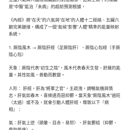
是“中醫”能治『未病』的超前預測根據，
《內經》將“在天”的六氣與“在地”的人體十二經絡、五臟六
腑完美鏈接，構成了一個“氣候”影響“人體”精準的能量映射
系統。
1. 厥陰風木 → 厥陰肝經（足厥陰肝）、厥陰心包經（手厥
陰心包）
天象：厥陰代表“初生之陰”，風木代表春天生發、舒展的能
量。其性如風，善動而數變。
人形： 肝經，肝為“將軍之官”，主疏洩，調暢氣機與情
志。肝氣如春木，喜條達而惡抑鬱。當天象“厥陰風木”過旺
（太過）或不及，就會引動人體肝經，導致以下『病
相』：
氣：肝氣上逆（頭暈、目赤、易怒）、肝氣鬱結（抑鬱、
脅肋脹痛）。