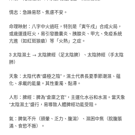
情志：急躁易怒、焦慮不安。
命理映射：八字中火過旺，特別是「寅午戌」合成火局，
或歲運逢旺火，易引發膽囊炎、胰腺炎、甲亢、免疫系統
亢進（如紅斑狼瘡）等「火熱」之症。
3 太陰濕土 → 太陰脾經（足太陰脾）、太陰肺經（手太陰
肺）
天象：太陰代表“盛極之陰”，濕土代表長夏季節潮濕、蘊
化、承載的能量。其性重濁、黏滯。
人形：脾經：脾為“倉廩之官”，主運化水谷和水濕。當天象
“太陰濕土”盛行，易導致人體脾經功能受阻。
氣：脾氣不升（頭暈、乏力、腹瀉）、濕困中焦（脘腹脹
滿、食慾不振）。