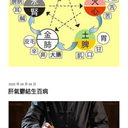
發
2025 年 09 月 09 日
佈
肝氣鬱結生百病
於