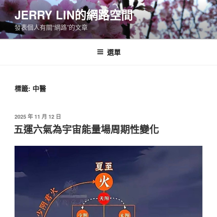
跳
JERRY LIN的網路空間
至
發表個人有關“網路”的文章
主
要
內
選單
容
標籤:
中醫
發
2025 年 11 月 12 日
佈
五運六氣為宇宙能量場周期性變化
於