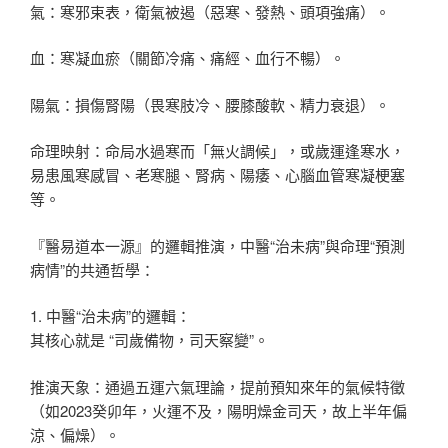
氣：寒邪束表，衛氣被遏（惡寒、發熱、頭項強痛）。
血：寒凝血瘀（關節冷痛、痛經、血行不暢）。
陽氣：損傷腎陽（畏寒肢冷、腰膝酸軟、精力衰退）。
命理映射：命局水過寒而「無火調候」，或歲運逢寒水，
易患風寒感冒、老寒腿、腎病、陽痿、心腦血管寒凝梗塞
等。
『醫易道本一源』的邏輯推演，中醫“治未病”與命理“預測
病情”的共通哲學：
1. 中醫“治未病”的邏輯：
其核心就是 “司歲備物，司天察變”。
推演天象：通過五運六氣理論，提前預知來年的氣候特徵
（如2023癸卯年，火運不及，陽明燥金司天，故上半年偏
涼、偏燥）。