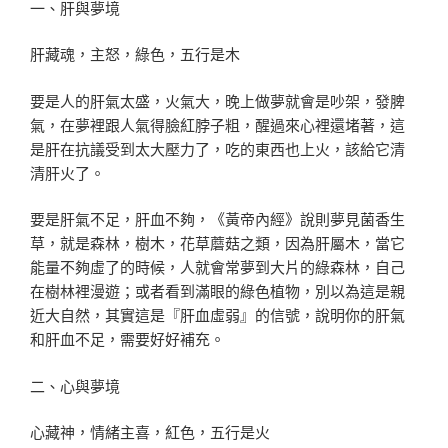
一、肝與夢境
肝藏魂，主怒，綠色，五行是木
要是人的肝氣太盛，火氣大，晚上做夢就會是吵架，發脾
氣，在夢裡跟人氣得臉紅脖子粗，醒過來心裡還堵著，這
是肝在抗議受到太大壓力了，吃的東西也上火，該給它清
清肝火了。
要是肝氣不足，肝血不夠，《黃帝內經》說則夢見菌香生
草，就是森林，樹木，花草蘑菇之類，因為肝屬木，當它
能量不夠虛了的時候，人就會常夢到大片的綠森林，自己
在樹林裡漫遊；或者看到滿眼的綠色植物，別以為這是親
近大自然，其實這是『肝血虛弱』的信號，說明你的肝氣
和肝血不足，需要好好補充。
二、心與夢境
心藏神，情緒主喜，紅色，五行是火