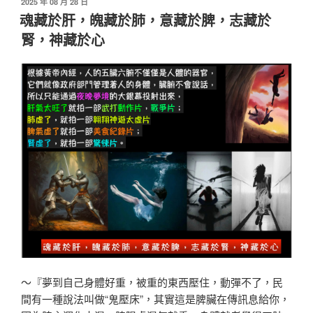
發
2025 年 08 月 28 日
佈
魂藏於肝，魄藏於肺，意藏於脾，志藏於
於
腎，神藏於心
～『夢到自己身體好重，被重的東西壓住，動彈不了，民
間有一種說法叫做“鬼壓床”，其實這是脾臟在傳訊息給你，