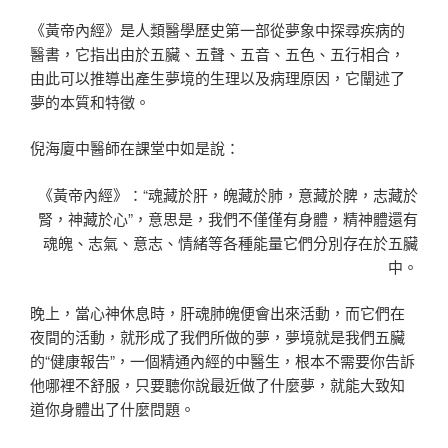
《黃帝內經》是人類醫學歷史第一部從夢象中探尋疾病的
醫書，它指出由於五臟、五聲、五音、五色、五行相合，
由此可以推導出產生夢境的生理以及病理原因，它闡述了
夢的本質和特徵。
倪海廈中醫師在課堂中如是說：
《黃帝內經》：“魂藏於肝，魄藏於肺，意藏於脾，志藏於
腎，神藏於心”，意思是，我們不僅僅有身體，精神體還有
魂魄、志氣、意志、情緒等各種能量它們分別存在於五臟
中。
晚上，當心神休息時，肝魂肺魄便會出來活動，而它們在
夜間的活動，就形成了我們所做的夢，夢境就是我們五臟
的“健康報告”，一個精通內經的中醫生，根本不需要你告訴
他哪裡不舒服，只要聽你說最近做了什麼夢，就能大致知
道你身體出了什麼問題。