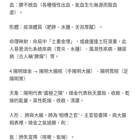
血：脾不統血（各種慢性出血、氣血生化無源而致血
虛）。
形體：痰濕體質（肥胖、水腫、舌苔厚膩）。
命理映射：命局中「土重金埋」，或歲運逢土旺濕重，此
人易患消化系統疾病（胃炎、水腫）、風濕性疾病、糖尿
病（古人稱“脾癉”）等。
4 陽明燥金 → 陽明大腸經（手陽明大腸）、陽明胃經（足
陽明胃）
天象：陽明代表“盛極之陽”，燥金代表秋天肅殺、收斂、乾
燥的能量。其性乾燥、收斂、清肅。
人形： 肺與大腸，肺為“相傅之官”，主宣發肅降，與大腸
相表裡。燥金之氣過勝，則：
氣：肺失宣降（咳嗽、氣喘）。