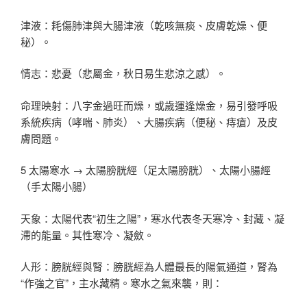
津液：耗傷肺津與大腸津液（乾咳無痰、皮膚乾燥、便
秘）。
情志：悲憂（悲屬金，秋日易生悲涼之感）。
命理映射：八字金過旺而燥，或歲運逢燥金，易引發呼吸
系統疾病（哮喘、肺炎）、大腸疾病（便秘、痔瘡）及皮
膚問題。
5 太陽寒水 → 太陽膀胱經（足太陽膀胱）、太陽小腸經
（手太陽小腸）
天象：太陽代表“初生之陽”，寒水代表冬天寒冷、封藏、凝
滯的能量。其性寒冷、凝斂。
人形：膀胱經與腎：膀胱經為人體最長的陽氣通道，腎為
“作強之官”，主水藏精。寒水之氣來襲，則：