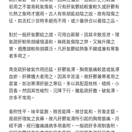
若用之不當易耗氣傷氣。只有肝氣鬱結較重較久或肝鬱有
化熱之象時才選用。古人有柴胡能劫陰之說，故有陰傷之
征，如舌紅少苔時多避而不用，或少量併合以養陰之品。
對於一般肝氣鬱結之證，可用白蒺藜，因其辛散苦泄，理
氣疏肝較柴胡緩慢溫和，無耗氣傷陰之弊，又無升陽之
害，適應證較柴胡廣泛。凡肝氣鬱結熱象不顯或兼有寒象
者多用之。
青皮疏肝破氣作用迅猛，肝鬱氣滯、胸脅脹痛較甚或氣滯
血瘀、肝脾腫大者用之，因其辛苦溫，故肝鬱兼寒者用之
甚當，如治寒滯肝脈之寒疝，多以其配荔枝核、橘核、小
茴香。然因其性峻烈、沉降下行，雖能疏肝膽，破氣滯，
亦多不常用。
香附性平，味辛能散、微苦能降、微甘能和、芳香走竄，
是疏肝理氣之良藥，故凡肝鬱氣滯所引起的胸脅脹痛、月
經不調、經行腹痛諸病多用香附。一般疏肝多用制香附，