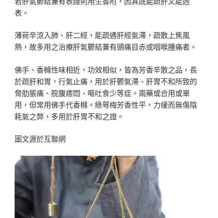
若肝氣鬱結兼有表證則用生香附，因其既能疏肝又能透
表。
薄荷辛涼入肺、肝二經，能疏通肝經氣滯，疏散上焦風
熱，故多用之治療肝氣鬱結兼有頭痛目赤或咽喉腫痛者。
佛手、香櫞性味相近，功效相似，皆為芳香辛散之品，長
於疏肝和胃，行氣止痛，用於肝鬱氣滯、肝胃不和所致的
脅肋脹痛、脘腹痞悶、嘔吐食少等症。兩藥或合用或單
用，但常用佛手代香櫞。綠萼梅芳香性平，力緩而無傷陰
耗氣之弊，多用於肝胃不和之證。
圖文源於互聯網