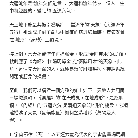
大運流年是“流年氣候能量”： 大運和流年代表一個人一生
中將經歷的、變化的“五運六氣”。
天上地下能量共振引發疾病： 當流年的“天象”（大運流年
五行）引動或加劇了命局中固有的病理結構時，疾病就會
在“地形”（身體）上顯現。
接上例，當大運或流年再逢強金，形成“金旺克木”的局面，
就對應了《內經》中“陽明燥金”克“厥陰風木”的天象。此
時，這個先天肝弱的人，就極易爆發肝膽疾病、神經系統
問題或筋骨的損傷。
至此，我們可以構建一個完整的如上如下，天地人共用同
ㄧ場域邏輯，《易經》的“在天成象，在地成形”，是總綱
領，《內經》的“五運六氣”是溝通天象與地形的橋梁，它精
確描述了天象（氣候能量）如何塑造地形（萬物及人
體）。
1. 宇宙節律（天）：以五運六氣為代表的宇宙能量場周期