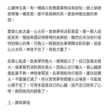
心藏神主喜，有一種病人對周圍事物沒有認知，臉上卻總
是帶著一種笑意，那不是高興的笑，那是神靈出竅的表
現，
要是心氣太盛，心火旺，就會夢到派對喜宴，跟一群人說
說笑笑，醒過來還記得夢裡的高興勁，雖然白天沒有什麼
特別開心的事，可晚上一睡覺就在夢裡開派對狂歡，這是
心火太旺，神收不住了，有點亢奮了。
如果心氣虛，就會夢到救火，哪裡起火了，自己急著去救
火，或者看到消防員在救火。因為心五行屬火，當心臟感
覺能量不夠，神就會緊張，在夢裡給你打報告，護住這團
火，不要讓它滅了，所以常常夢到煙霧火災場景，可能是
心陽不足了，可得多留意自己的心臟，說不定已經有了心
悸，胸悶氣短的跡象了。
三、脾與夢境