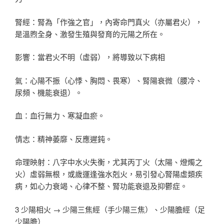
腎經：腎為「作強之官」，內寄命門真火（亦屬君火），
是溫煦全身、激發生殖與發育的元陽之所在。
影響：當君火不明（虛弱），將導致以下病相
氣：心陽不振（心悸、胸悶、畏寒）、腎陽衰微（腰冷、
尿頻、機能衰退）。
血：血行無力、寒凝血瘀。
情志：精神萎靡、反應遲鈍。
命理映射：八字中水火失衡，尤其丙丁火（太陽、燈燭之
火）虛弱無根，或歲運逢強水剋火，易引發心腎陽虛類疾
病，如心力衰竭、心律不整、腎功能衰退及抑鬱症。
3 少陽相火 → 少陽三焦經（手少陽三焦）、少陽膽經（足
少陽膽）