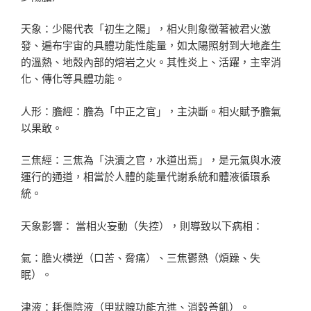
天象：少陽代表「初生之陽」，相火則象徵著被君火激
發、遍布宇宙的具體功能性能量，如太陽照射到大地產生
的溫熱、地殼內部的熔岩之火。其性炎上、活躍，主宰消
化、傳化等具體功能。
人形：膽經：膽為「中正之官」，主決斷。相火賦予膽氣
以果敢。
三焦經：三焦為「決瀆之官，水道出焉」，是元氣與水液
運行的通道，相當於人體的能量代謝系統和體液循環系
統。
天象影響： 當相火妄動（失控），則導致以下病相：
氣：膽火橫逆（口苦、脅痛）、三焦鬱熱（煩躁、失
眠）。
津液：耗傷陰液（甲狀腺功能亢進、消穀善飢）。