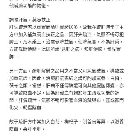
他臟腑功能的恢復。
調暢肝氣，莫忘扶正
肝失疏泄若以虛實而論則實證居多，故我在疏肝時常于主
方中加入補氣養血扶正之品。因肝失疏泄，氣鬱不暢可犯
脾土，乃木乘土，治需健脾益氣，使脾氣實，不為肝乘，
方能截斷傳變，此即所謂“見肝之病，知肝傳脾，當先實
脾”。
另一方面，疏肝解鬱之品用之不當又可耗氣破氣，導致或
加重氣虛，因此，治療肝氣鬱結之證可酌加黨參、白術、
茯苓之類。當然，肝病不僅傳脾還可向其他臟腑傳變，亦
可導致陰血不足，因為肝藏血有賴於肝主疏泄功能的調
節，肝氣疏泄、氣鬱不暢可影響血液的藏與布，甚或鬱而
化火，耗傷陰血。
故于疏肝方中常加入白芍、枸杞子、制首烏等藥，以滋養
陰血，柔肝平肝。