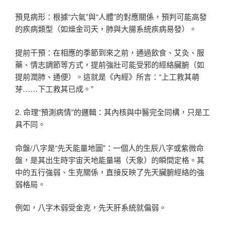
預見病形：根據“六氣”與“人體”的對應關係，預判可能高發
的疾病類型（如燥金司天，肺與大腸系統疾病易發）。
提前干預：在相應的季節到來之前，通過飲食、艾灸、服
藥、情志調節等方式，提前強壯可能受邪的經絡臟腑（如
提前潤肺、通便）。這就是《內經》所言：“上工救其萌
芽……下工救其已成。”
2. 命理“預測病情”的邏輯：其內核與中醫完全同構，只是工
具不同。
命盤/八字是“先天能量地圖”：一個人的生辰八字或紫微命
盤，是其出生時宇宙天地能量場（天象）的瞬間定格。其
中的五行強弱、生克關係，直接反映了先天臟腑經絡的強
弱格局。
例如，八字木弱受金克，先天肝系統就偏弱。