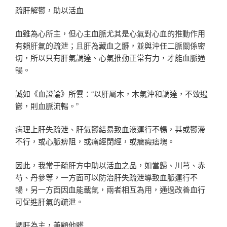
疏肝解鬱，助以活血
血雖為心所主，但心主血脈尤其是心氣對心血的推動作用
有賴肝氣的疏泄；且肝為藏血之髒，並與沖任二脈關係密
切，所以只有肝氣調達、心氣推動正常有力，才能血脈通
暢。
誠如《血證論》所雲：“以肝屬木，木氣沖和調達，不致遏
鬱，則血脈流暢。”
病理上肝失疏泄、肝氣鬱結易致血液運行不暢，甚或鬱滯
不行，或心脈痹阻，或痛經閉經，或癥瘕痞塊。
因此，我常于疏肝方中助以活血之品，如當歸、川芎、赤
芍、丹參等，一方面可以防治肝失疏泄導致血脈運行不
暢，另一方面因血能載氣，兩者相互為用，通過改善血行
可促進肝氣的疏泄。
調肝為主，兼顧他髒