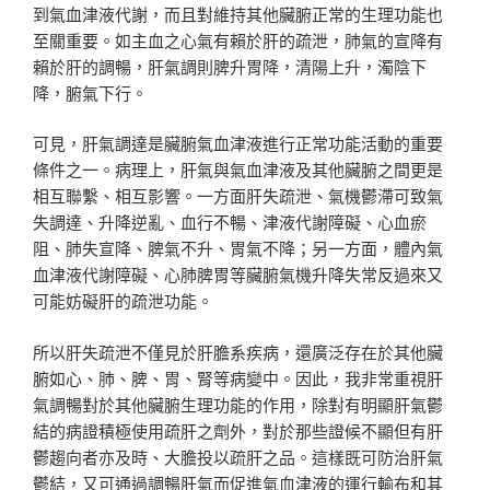
到氣血津液代謝，而且對維持其他臟腑正常的生理功能也
至關重要。如主血之心氣有賴於肝的疏泄，肺氣的宣降有
賴於肝的調暢，肝氣調則脾升胃降，清陽上升，濁陰下
降，腑氣下行。
可見，肝氣調達是臟腑氣血津液進行正常功能活動的重要
條件之一。病理上，肝氣與氣血津液及其他臟腑之間更是
相互聯繫、相互影響。一方面肝失疏泄、氣機鬱滯可致氣
失調達、升降逆亂、血行不暢、津液代謝障礙、心血瘀
阻、肺失宣降、脾氣不升、胃氣不降；另一方面，體內氣
血津液代謝障礙、心肺脾胃等臟腑氣機升降失常反過來又
可能妨礙肝的疏泄功能。
所以肝失疏泄不僅見於肝膽系疾病，還廣泛存在於其他臟
腑如心、肺、脾、胃、腎等病變中。因此，我非常重視肝
氣調暢對於其他臟腑生理功能的作用，除對有明顯肝氣鬱
結的病證積極使用疏肝之劑外，對於那些證候不顯但有肝
鬱趨向者亦及時、大膽投以疏肝之品。這樣既可防治肝氣
鬱結，又可通過調暢肝氣而促進氣血津液的運行輸布和其