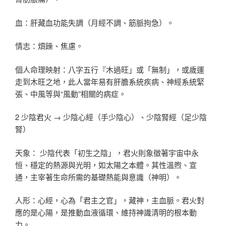
血：肝藏血功能失調（月經不調、筋脈拘急）。
情志：煩躁、焦慮。
個人命理映射：八字五行『木過旺」或「無制」，或歲運
走到木旺之地，此人當年易有肝膽系統疾病、神經系統緊
張、中風等與“風動”相關的病症。
2 少陰君火 → 少陰心經（手少陰心）、少陰腎經（足少陰
腎）
天象： 少陰代表「初生之陰」，君火則象徵著宇宙中永
恒、穩定的熱源與光明，如太陽之本體。其性溫煦、宣
通，主宰著生命所需的基礎熱能與意識（神明）。
人形：心經，心為「君主之官」，藏神，主血脈。君火對
應的是心陽，是推動血液循環、維持神識清明的根本動
力。