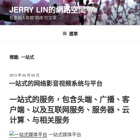
跳
JERRY LIN的網路空間
至
發表個人有關“網路”的文章
主
要
內
選單
容
標籤:
一站式
發
2013 年 04 月 05 日
佈
一站式的网络影音视频系统与平台
於
一站式的服务，包含头端、广播、客
户端、以及互联网服务、服务器、云
计算、与相关服务
一站式媒体平台