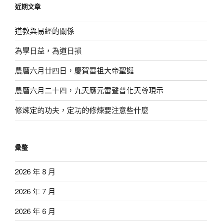
近期文章
字:
道教與易經的關係
為學日益，為道日損
農曆六月廿四日，慶賀雷祖大帝聖誕
農曆六月二十四，九天應元雷聲普化天尊現示
修煉定的功夫，定功的修煉要注意些什麼
彙整
2026 年 8 月
2026 年 7 月
2026 年 6 月