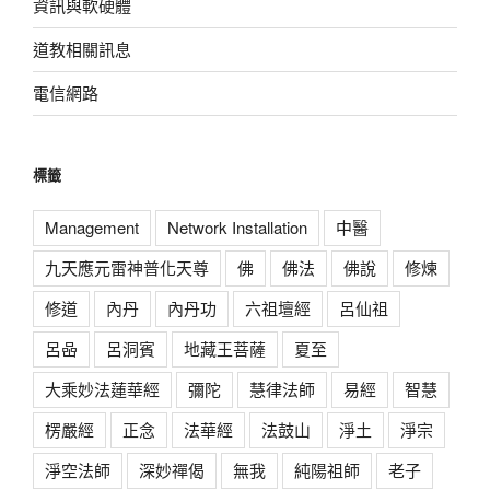
資訊與軟硬體
道教相關訊息
電信網路
標籤
Management
Network Installation
中醫
九天應元雷神普化天尊
佛
佛法
佛說
修煉
修道
內丹
內丹功
六祖壇經
呂仙祖
呂喦
呂洞賓
地藏王菩薩
夏至
大乘妙法蓮華經
彌陀
慧律法師
易經
智慧
楞嚴經
正念
法華經
法鼓山
淨土
淨宗
淨空法師
深妙禪偈
無我
純陽祖師
老子