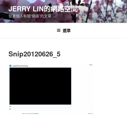
跳
JERRY LIN的網路空間
至
發表個人有關“網路”的文章
主
要
內
選單
容
Snip20120626_5