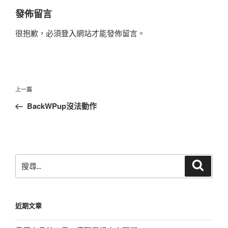
發佈留言
很抱歉，必須
登入
網站才能發佈留言。
文
上
上一篇
章
一
BackWPup沒法動作
導
篇
覽
文
章
搜
搜
尋
尋
關
鍵
近期文章
字: