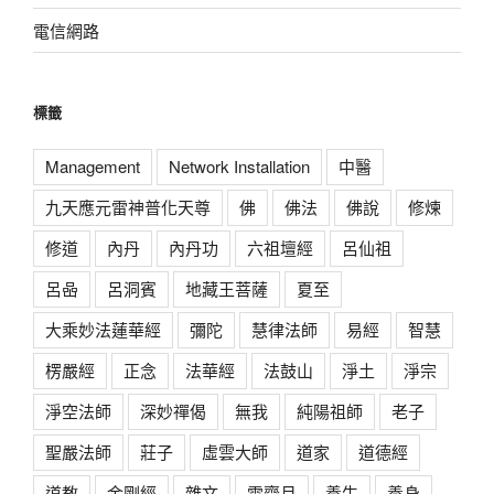
電信網路
標籤
Management
Network Installation
中醫
九天應元雷神普化天尊
佛
佛法
佛說
修煉
修道
內丹
內丹功
六祖壇經
呂仙祖
呂喦
呂洞賓
地藏王菩薩
夏至
大乘妙法蓮華經
彌陀
慧律法師
易經
智慧
楞嚴經
正念
法華經
法鼓山
淨土
淨宗
淨空法師
深妙禪偈
無我
純陽祖師
老子
聖嚴法師
莊子
虛雲大師
道家
道德經
道教
金剛經
雜文
雷齋月
養生
養身