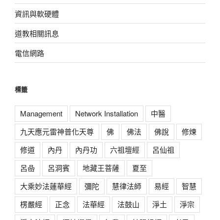
資訊與軟硬體
道教相關訊息
電信網路
標籤
Management
Network Installation
中醫
九天應元雷神普化天尊
佛
佛法
佛說
修煉
修道
內丹
內丹功
六祖壇經
呂仙祖
呂喦
呂洞賓
地藏王菩薩
夏至
大乘妙法蓮華經
彌陀
慧律法師
易經
智慧
楞嚴經
正念
法華經
法鼓山
淨土
淨宗