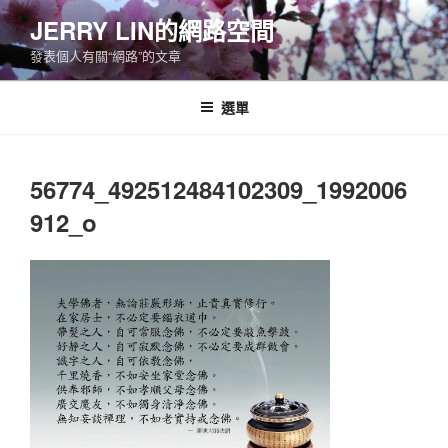
跳
JERRY LIN的網路空間
至
發表個人有關“網路”的文章
主
要
內
選單
容
56774_492512484102309_1992006
912_o