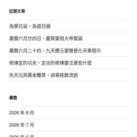
鍵
近期文章
字:
為學日益，為道日損
農曆六月廿四日，慶賀雷祖大帝聖誕
農曆六月二十四，九天應元雷聲普化天尊現示
修煉定的功夫，定功的修煉要注意些什麼
先天元炁萬金難買，卻易耗散流逝
彙整
2026 年 8 月
2026 年 7 月
2026 年 6 月