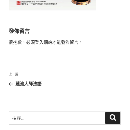
發佈留言
很抱歉，必須
登入
網站才能發佈留言。
文
上
上一篇
章
一
蓮池大師法語
導
篇
覽
文
章
搜
搜
尋
尋
關