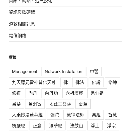
資訊、網路、通訊技術
資訊與軟硬體
道教相關訊息
電信網路
標籤
Management
Network Installation
中醫
九天應元雷神普化天尊
佛
佛法
佛說
修煉
修道
內丹
內丹功
六祖壇經
呂仙祖
呂喦
呂洞賓
地藏王菩薩
夏至
大乘妙法蓮華經
彌陀
慧律法師
易經
智慧
楞嚴經
正念
法華經
法鼓山
淨土
淨宗