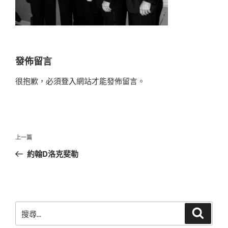
發佈留言
很抱歉，必須
登入
網站才能發佈留言。
文
上
上一篇
章
一
約翰D洛克斐勒
導
篇
覽
文
章
搜
搜
尋
尋