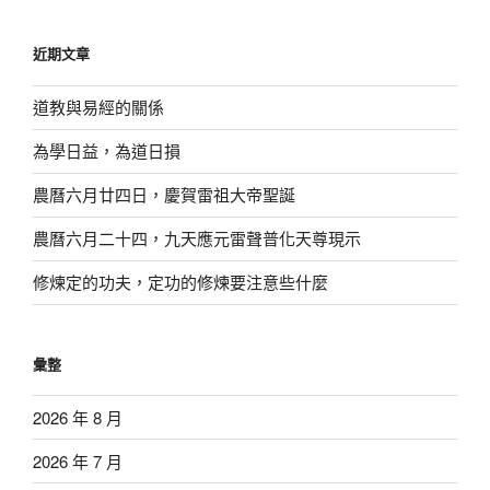
關
鍵
近期文章
字:
道教與易經的關係
為學日益，為道日損
農曆六月廿四日，慶賀雷祖大帝聖誕
農曆六月二十四，九天應元雷聲普化天尊現示
修煉定的功夫，定功的修煉要注意些什麼
彙整
2026 年 8 月
2026 年 7 月