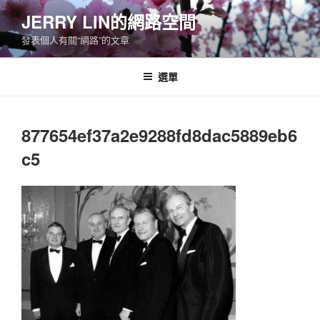
跳
JERRY LIN的網路空間
至
發表個人有關“網路”的文章
主
要
內
選單
容
877654ef37a2e9288fd8dac5889eb6
c5