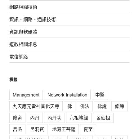
網路相關技術
資訊、網路、通訊技術
資訊與軟硬體
道教相關訊息
電信網路
標籤
Management
Network Installation
中醫
九天應元雷神普化天尊
佛
佛法
佛說
修煉
修道
內丹
內丹功
六祖壇經
呂仙祖
呂喦
呂洞賓
地藏王菩薩
夏至