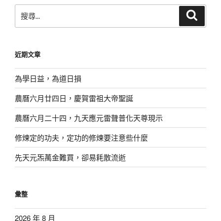
搜
搜
尋
尋
關
鍵
近期文章
字:
為學日益，為道日損
農曆六月廿四日，慶賀雷祖大帝聖誕
農曆六月二十四，九天應元雷聲普化天尊現示
修煉定的功夫，定功的修煉要注意些什麼
先天元炁萬金難買，卻易耗散流逝
彙整
2026 年 8 月