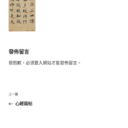
發佈留言
很抱歉，必須
登入
網站才能發佈留言。
文
上
上一篇
章
一
心經兩帖
導
篇
覽
文
章