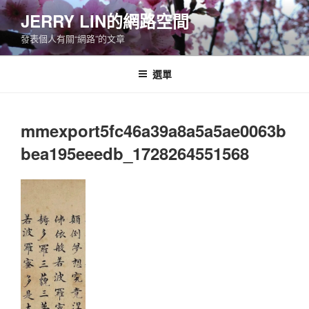
跳
JERRY LIN的網路空間
至
發表個人有關“網路”的文章
主
要
內
選單
容
mmexport5fc46a39a8a5a5ae0063b
bea195eeedb_1728264551568