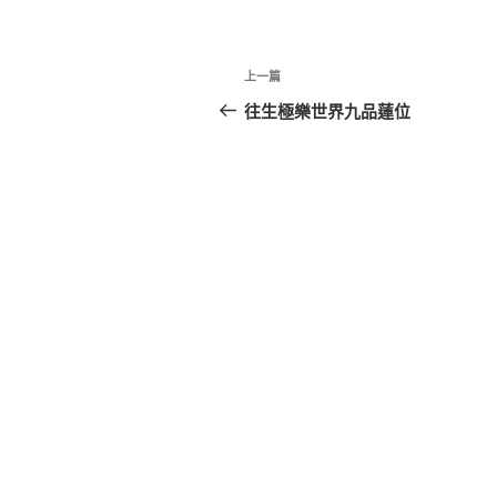
文
上
上一篇
章
一
往生極樂世界九品蓮位
篇
導
文
覽
章