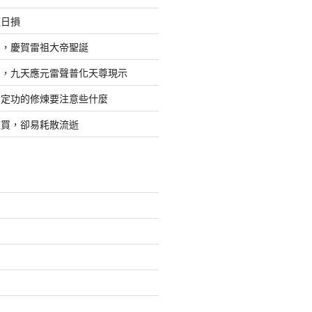
道日損
日，慶賀雷祖大帝聖誕
四，九天應元雷聲普化天尊現示
，定功的修煉要注意些什麼
難買，卻易耗散流逝