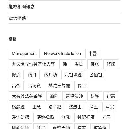
道教相關訊息
電信網路
標籤
Management
Network Installation
中醫
九天應元雷神普化天尊
佛
佛法
佛說
修煉
修道
內丹
內丹功
六祖壇經
呂仙祖
呂喦
呂洞賓
地藏王菩薩
夏至
大乘妙法蓮華經
彌陀
慧律法師
易經
智慧
楞嚴經
正念
法華經
法鼓山
淨土
淨宗
淨空法師
深妙禪偈
無我
純陽祖師
老子
聖嚴法師
莊子
虛雲大師
道家
道德經