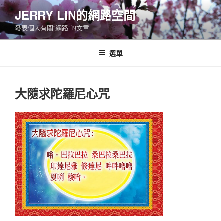
跳
JERRY LIN的網路空間
至
發表個人有關“網路”的文章
主
要
內
選單
容
大隨求陀羅尼心咒