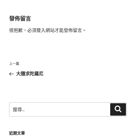
發佈留言
很抱歉，必須
登入
網站才能發佈留言。
文
上
上一篇
章
一
大隨求陀羅尼
導
篇
覽
文
章
搜
搜
尋
尋
關
鍵
近期文章
字: