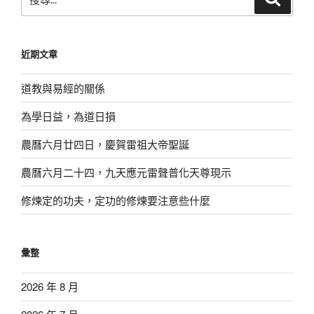
尋
尋
關
鍵
近期文章
字:
道教與易經的關係
為學日益，為道日損
農曆六月廿四日，慶賀雷祖大帝聖誕
農曆六月二十四，九天應元雷聲普化天尊現示
修煉定的功夫，定功的修煉要注意些什麼
彙整
2026 年 8 月