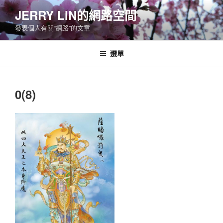
跳
JERRY LIN的網路空間
至
發表個人有關“網路”的文章
主
要
內
選單
容
0(8)