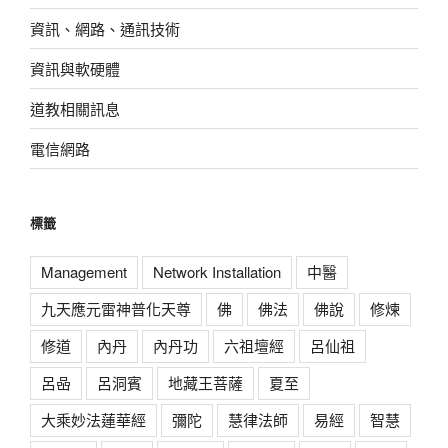
資訊、網路、通訊技術
資訊與軟硬體
道教相關訊息
電信網路
標籤
Management
Network Installation
中醫
九天應元雷神普化天尊
佛
佛法
佛說
修煉
修道
內丹
內丹功
六祖壇經
呂仙祖
呂喦
呂洞賓
地藏王菩薩
夏至
大乘妙法蓮華經
彌陀
慧律法師
易經
智慧