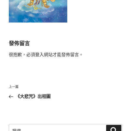
發佈留言
很抱歉，必須
登入
網站才能發佈留言。
文
上
上一篇
章
一
《大悲咒》出相圖
導
篇
覽
文
章
搜
搜