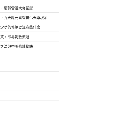
日，慶賀雷祖大帝聖誕
四，九天應元雷聲普化天尊現示
，定功的修煉要注意些什麼
難買，卻易耗散流逝
煉之法與中脈修煉秘訣