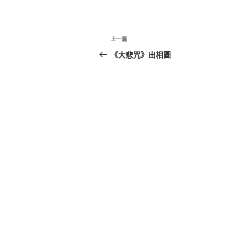
文
上
上一篇
章
一
《大悲咒》出相圖
篇
導
文
覽
章