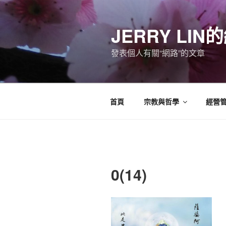
跳
至
JERRY LI
主
要
發表個人有關“網路”的文章
內
容
首頁
宗教與哲學
經營
0(14)