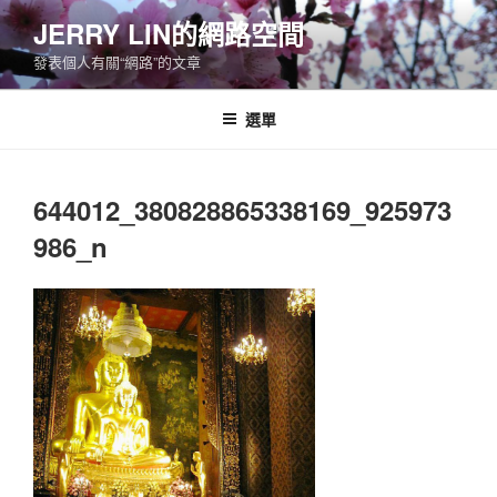
跳
JERRY LIN的網路空間
至
發表個人有關“網路”的文章
主
要
內
選單
容
644012_380828865338169_925973
986_n