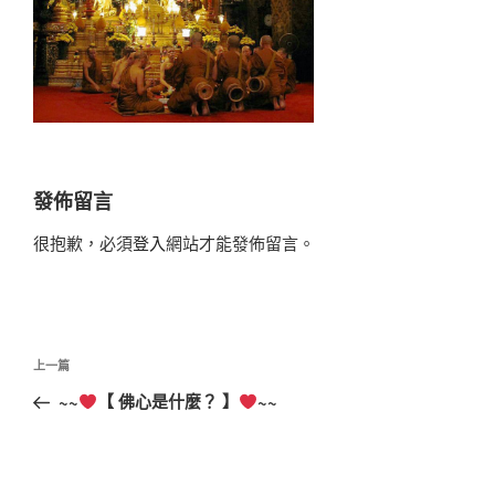
發佈留言
很抱歉，必須
登入
網站才能發佈留言。
文
上
上一篇
章
一
~~
【 佛心是什麼？ 】
~~
導
篇
覽
文
章