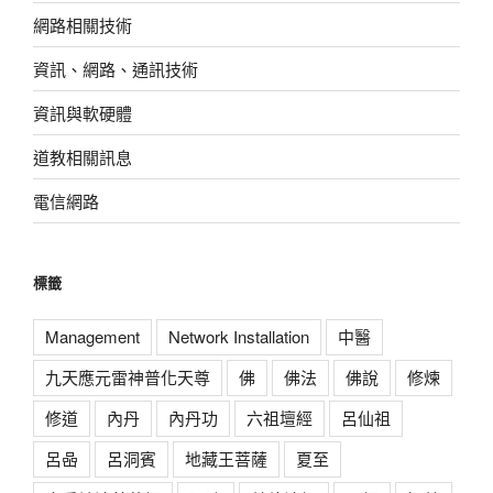
網路相關技術
資訊、網路、通訊技術
資訊與軟硬體
道教相關訊息
電信網路
標籤
Management
Network Installation
中醫
九天應元雷神普化天尊
佛
佛法
佛說
修煉
修道
內丹
內丹功
六祖壇經
呂仙祖
呂喦
呂洞賓
地藏王菩薩
夏至