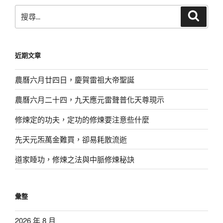
搜
搜
尋
尋
關
鍵
近期文章
字:
農曆六月廿四日，慶賀雷祖大帝聖誕
農曆六月二十四，九天應元雷聲普化天尊現示
修煉定的功夫，定功的修煉要注意些什麼
先天元炁萬金難買，卻易耗散流逝
道家睡功，修煉之法與中脈修煉秘訣
彙整
2026 年 8 月