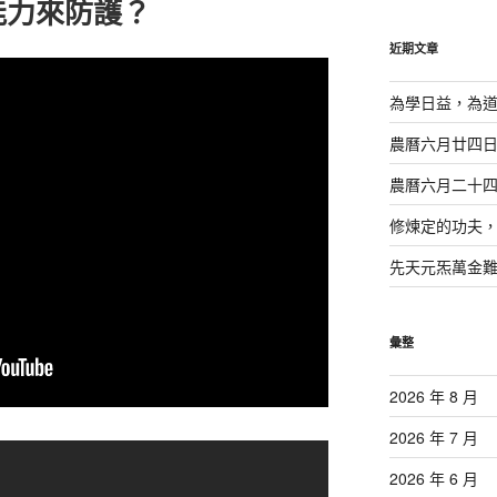
能力來防護？
鍵
字:
近期文章
為學日益，為
農曆六月廿四
農曆六月二十
修煉定的功夫
先天元炁萬金
彙整
2026 年 8 月
2026 年 7 月
2026 年 6 月