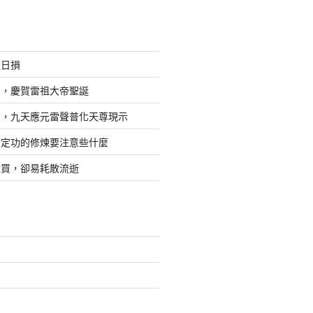
道日損
日，慶賀雷祖大帝聖誕
四，九天應元雷聲普化天尊現示
，定功的修煉要注意些什麼
難買，卻易耗散流逝