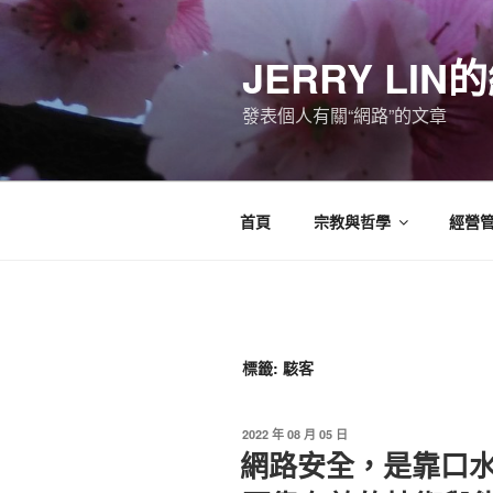
跳
至
JERRY LI
主
要
發表個人有關“網路”的文章
內
容
首頁
宗教與哲學
經營
標籤:
駭客
發
2022 年 08 月 05 日
佈
網路安全，是靠口
於