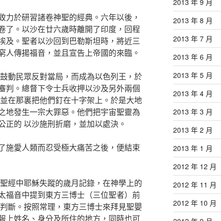
2013 年 9 月
致力於研習諸卷神聖的經典。六年以後，
2013 年 8 月
卷了。以沙在廿六歲時離開了印度，回程
2013 年 7 月
埃及。聖者以沙回到巴勒斯坦時，將近三
窮人傳揚福音，並且宣告上帝國的來臨。
2013 年 6 月
2013 年 5 月
沙鼓動民眾反對當局，而成為以色列王，於
審判。總督下令士兵收押以沙及另外兩個
2013 年 4 月
，並在那裏把他們釘在十字架上。於是大地
之地發生一宗大罪惡。他們把宇宙聖靈為
2013 年 3 月
公正的 以沙施刑折磨，並加以處決。
2013 年 2 月
了施愛人類而忍受極大痛苦之後，便結束
2013 年 1 月
2012 年 12 月
了聖經中耶穌失蹤的歲月記錄，在神學上的
2012 年 11 月
太福音中提到東方三博士（三位聖者）前
2012 年 10 月
理判斷。按照常理，東方三博士來拜見聖嬰
報上姓名、身分及所住的地方，同時也可
2012 年 9 月