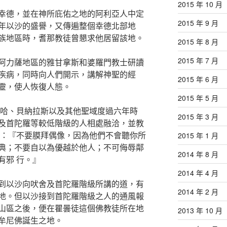
2015 年 10 月
幸德，並在神所庇佑之地的阿利亞人中定
2015 年 9 月
年以沙的盛譽，又傳遍整個幸德北部地
族地區時，耆那教徒曾懇求他居留該地。
2015 年 8 月
2015 年 7 月
阿力薩地區的雅甘拿斯和婆羅門教士研讀
疾病，同時向人們開示，講解神聖的經
2015 年 6 月
靈，使人恢復人態。
2015 年 5 月
里哈、貝納拉斯以及其他聖域度過六年時
2015 年 3 月
及首陀羅等較低階級的人相處融洽，並教
說：『不要膜拜偶像，因為他們不會聽你所
2015 年 1 月
典；不要自以為優越於他人；不可侮辱鄰
2014 年 8 月
有邪 行。』
2014 年 4 月
到以沙向吠舍及首陀羅階級所講的道，有
2014 年 2 月
地。但以沙接到首陀羅階級之人的通風報
山區之後，便在瞿曇徒這個佛教徒所在地
2013 年 10 月
牟尼佛誕生之地。