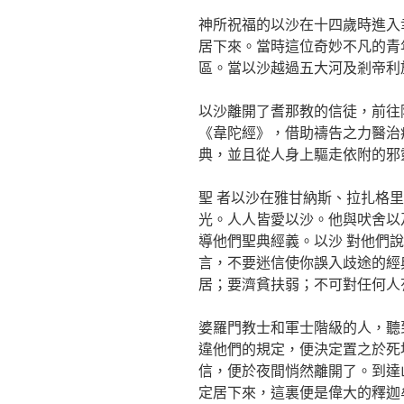
神所祝福的以沙在十四歲時進入
居下來。當時這位奇妙不凡的青
區。當以沙越過五大河及剎帝利
以沙離開了耆那教的信徒，前往
《韋陀經》，借助禱告之力醫治
典，並且從人身上驅走依附的邪
聖 者以沙在雅甘納斯、拉扎格
光。人人皆愛以沙。他與吠舍以
導他們聖典經義。以沙 對他們
言，不要迷信使你誤入歧途的經
居；要濟貧扶弱；不可對任何人
婆羅門教士和軍士階級的人，聽
違他們的規定，便決定置之於死
信，便於夜間悄然離開了。到達
定居下來，這裏便是偉大的釋迦