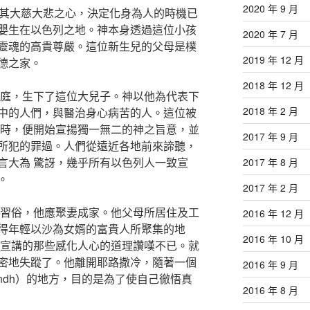
2020 年 9 月
）以其大慈大悲之心，決定化身為人的時機已
嬰生在以色列之地。神本身透過這位小孩
2020 年 7 月
靈魂的高貴尊嚴。這位新生兒的父母是樸
2019 年 12 月
德之家。
2018 年 12 月
家庭，生下了這位大兒子。神以他為代表下
2018 年 2 月
中的人們，與醫治身心病苦的人。這位被
之時，便開始宣揚獨一無二的神之旨意，並
2017 年 9 月
所犯的罪過。人們從遠近各地前來諦聽，
言大為 驚訝，幾乎所有以色列人一致宣
2017 年 8 月
。
2017 年 2 月
人習俗，他應聚妻成家。他父母所居住及工
2016 年 12 月
得年輕以沙為女婿的富貴人所聚集的地
2016 年 10 月
所宣講的那些感化人心的道理讚嘆不已。就
密地失蹤了。他離開耶路撒冷，隨著一個
2016 年 9 月
ndh）的地方，目的是為了使自己徹悟真
2016 年 8 月