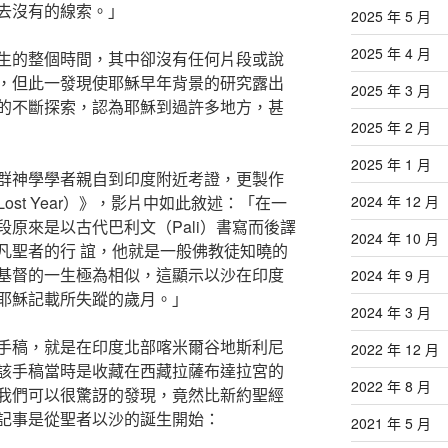
去沒有的線索。」
2025 年 5 月
2025 年 4 月
生的整個時間，其中卻沒有任何片段或說
，但此一發現使耶穌早年背景的研究露出
2025 年 3 月
的不斷探索，認為耶穌到過許多地方，甚
2025 年 2 月
2025 年 1 月
群神學學者親自到印度附近考證，更製作
ost Year）》，影片中如此敘述：「在一
2024 年 12 月
原來是以古代巴利文（Pali）書寫而後譯
2024 年 10 月
凡聖者的行 誼，他就是一般佛教徒知曉的
基督的一生極為相似，這顯示以沙在印度
2024 年 9 月
耶穌記載所失蹤的歲月。」
2024 年 3 月
手稿，就是在印度北部喀米爾谷地斯利尼
2022 年 12 月
該手稿當時是收藏在西藏拉薩布達拉宮的
2022 年 8 月
我們可以很驚訝的發現，竟然比新約聖經
記事是從聖者以沙的誕生開始：
2021 年 5 月