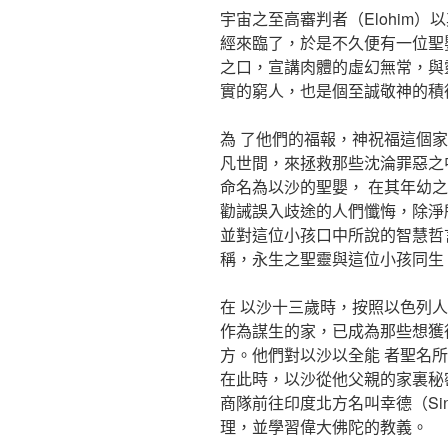
宇宙之至高審判者（Elohim
經來臨了，於是不久便有一位聖
之口，宣講肉體的虛幻無常，與
實的窮人，也是個至誠敬神的積
為 了他們的福報，神祝福這個
凡世間，來拯救那些沈淪罪惡之
命名為以沙的聖嬰， 在其年幼
勸誡誤入歧途的人們懺悔，除淨
並對這位小孩口中所說的智慧哲
稱，永生之聖靈與這位小孩同生
在 以沙十三歲時，按照以色列
作為謀生的家，已成為那些想獲
方。他們對以沙以全能 者聖名
在此時，以沙從他父親的家裏秘
商隊前往印度北方名叫幸德（Si
理，並學習偉大佛陀的教義。