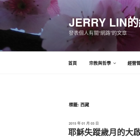
跳
至
JERRY LI
主
要
發表個人有關“網路”的文章
內
容
首頁
宗教與哲學
經營
標籤:
西藏
發
2015 年 01 月 03 日
佈
耶穌失蹤歲月的大
於