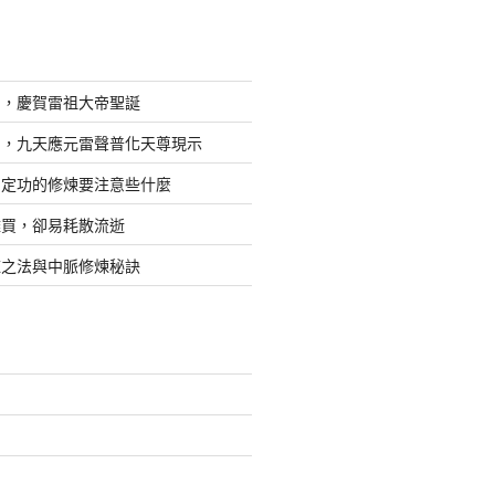
日，慶賀雷祖大帝聖誕
四，九天應元雷聲普化天尊現示
，定功的修煉要注意些什麼
難買，卻易耗散流逝
煉之法與中脈修煉秘訣