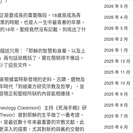
了？
2026 年 5 月
正是要成長的重要階段，18歲是成為青
2026 年 4 月
立業的時期，也是人一生中最青春的年華，
2026 年 3 月
要的18年，聖經竟然沒有記載，到底出了什
2026 年 2 月
2026 年 1 月
的描述只用：「耶穌的智慧和身量，以及上
」兩句話就概括了，實在簡陋得不像話。
2025 年 12 月
少了這些文件。
2025 年 11 月
學家根據當時新發現的史料、古蹟、遺物及
2025 年 10 月
年時代「到過東方研究宗教及哲學」，並
發現正和聖經所缺的內容能相連接。
2025 年 9 月
2025 年 8 月
heology Claremont）主持《死海手稿》研
C. Trevor）曾對耶穌的生平做了一番考證，
2025 年 7 月
，是最近數十年來最重要的宗教文獻，此
2025 年 6 月
更深入的探索，尤其對新約與舊約交替的