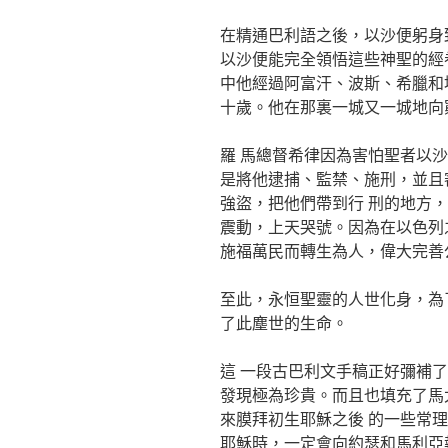
在精通巴利語之後，以沙便躬身
以沙便能完全領悟這些神聖的經
中他經過阿富汗、波斯、希臘和
十歲。他在那裏一城又一城地向
羅 馬總督希律因為害怕聖者以
是將他逮捕、監禁、施刑，並且
強盜，把他們帶到行 刑的地方
震動，上天哭號。因為在以色列
施福萬民而轉生為人，偉大完善
至此，永恒聖靈的人世化身，為
了此塵世的生命。
這 一段古巴利文手稿正好彌補
發現極為珍貴。而且也填充了馬
來膜拜初生耶穌之後 的一些常
耶穌時，一定會向約瑟和馬利亞