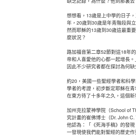
缺乏記錄，為什麼？他到那裏去
想想看，13歲是上中學的日子，
年，20歲到30歲是年青階段與
然而耶穌的13歲到30歲這最重
麼狀況？
路加福音第二章52節對這18年
帝和人喜愛他的心都一起增長。
因此不少研究者都在探討為何缺
約20，美國一些聖經學者和科
學者的考證，初步斷定耶穌在青
在東方待了十多年之久，這個新
加州克拉蒙神學院（School of T
究計畫的崔佛博士（Dr. John 
他認為：「《死海手稿》的發現
一發現使我們能對聖經的歷史作