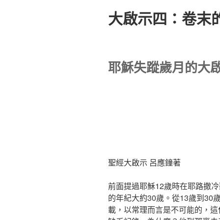
大啟示四：卷末
耶穌失蹤歲月的大
聖經大啟示 呂應鐘著
前面提過耶穌12歲時在耶路撒
的年紀大約30歲。從13歲到3
載，以常理而言是不可能的，這