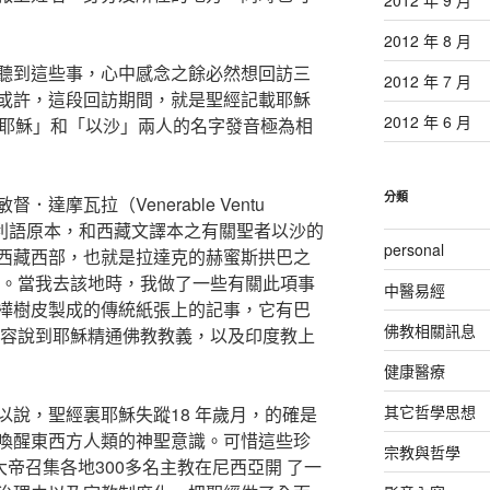
2012 年 8 月
聽到這些事，心中感念之餘必然想回訪三
2012 年 7 月
或許，這段回訪期間，就是聖經記載耶穌
2012 年 6 月
「耶穌」和「以沙」兩人的名字發音極為相
分類
達摩瓦拉（Venerable Ventu
古巴利語原本，和西藏文譯本之有關聖者以沙的
personal
西藏西部，也就是拉達克的赫蜜斯拱巴之
事。當我去該地時，我做了一些有關此項事
中醫易經
樺樹皮製成的傳統紙張上的記事，它有巴
佛教相關訊息
內容說到耶穌精通佛教教義，以及印度教上
健康醫療
其它哲學思想
以說，聖經裏耶穌失蹤18 年歲月，的確是
喚醒東西方人類的神聖意識。可惜這些珍
宗教與哲學
大帝召集各地300多名主教在尼西亞開 了一