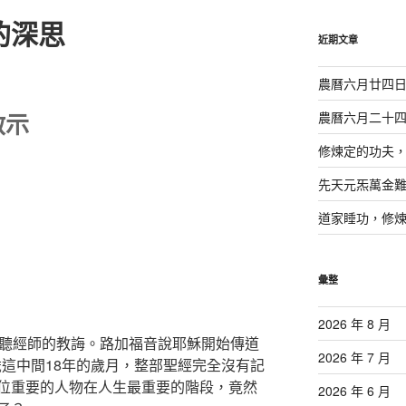
鍵
的深思
字:
近期文章
農曆六月廿四
啟示
農曆六月二十
修煉定的功夫
先天元炁萬金
道家睡功，修
彙整
2026 年 8 月
冷聽經師的教誨。路加福音說耶穌開始傳道
2026 年 7 月
0歲這中間18年的歲月，整部聖經完全沒有記
位重要的人物在人生最重要的階段，竟然
2026 年 6 月