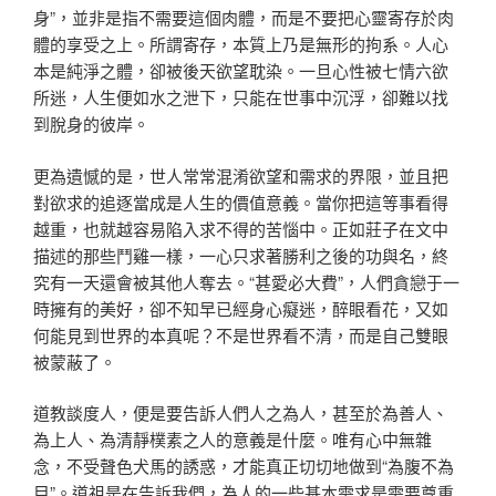
身”，並非是指不需要這個肉體，而是不要把心靈寄存於肉
體的享受之上。所謂寄存，本質上乃是無形的拘系。人心
本是純淨之體，卻被後天欲望耽染。一旦心性被七情六欲
所迷，人生便如水之泄下，只能在世事中沉浮，卻難以找
到脫身的彼岸。
更為遺憾的是，世人常常混淆欲望和需求的界限，並且把
對欲求的追逐當成是人生的價值意義。當你把這等事看得
越重，也就越容易陷入求不得的苦惱中。正如莊子在文中
描述的那些鬥雞一樣，一心只求著勝利之後的功與名，終
究有一天還會被其他人奪去。“甚愛必大費”，人們貪戀于一
時擁有的美好，卻不知早已經身心癡迷，醉眼看花，又如
何能見到世界的本真呢？不是世界看不清，而是自己雙眼
被蒙蔽了。
道教談度人，便是要告訴人們人之為人，甚至於為善人、
為上人、為清靜樸素之人的意義是什麼。唯有心中無雜
念，不受聲色犬馬的誘惑，才能真正切切地做到“為腹不為
目”。道祖是在告訴我們，為人的一些基本需求是需要尊重