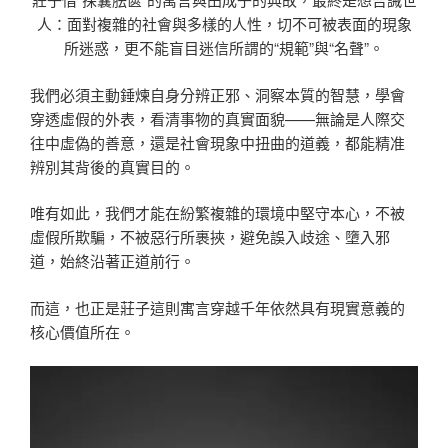
人：面對複雜的社會與多樣的人性，切不可被表面的現象
所迷惑，更不能盲目迷信所謂的“規範”與“名聲”。
我們必須主動錘煉自身分辨正邪、洞察本質的智慧，學會
穿透虛假的外表，看清事物的真實面貌——無論是人際交
往中虛偽的善意，還是社會現象中扭曲的道義，都能精准
辨別其背後的真實目的。
唯有如此，我們才能在紛繁複雜的環境中堅守本心，不被
虛假所欺騙，不被惡行所裹挾，避免誤入歧途、墮入邪
道，始終沿著正道前行。
而這，也正是莊子這則寓言穿越千年依然具有現實意義的
核心價值所在。