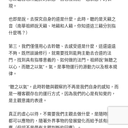
現。
也即是說，去探究自身的道是什麼，此時，聽的是天籟之
音（南華祖師說天籟、地籟和人籟，你知道這三籟分別指
什麼嗎？）
第三，我們僅僅用心去聆聽、去感受道是什麼，這還遠遠
不夠。既然談論修行，就需要找到能夠主動去合道的法
門，找到具有指導意義的、如何做的法門。祖師說“無聽之
以心，而聽之以氣”。氣，是事物運行的源動力以及根本規
律。
“聽之以氣”，此時聆聽與觀察的不再是我們自身的感知，而
是一種客觀存在的運行方式，因為我們的心是有知覺的，
是主觀意識的表達。
真正的虛心以待，不需要我們主觀去做什麼，是隨時隨地
都可以應物的，隨著外界事物的發展變化而給予該有的回
應（但卻不是帶有主觀判斷的回應）。