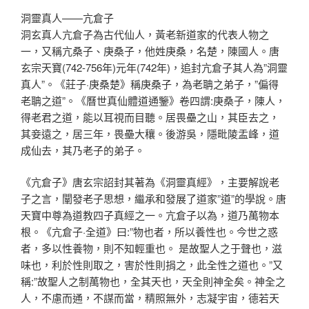
洞靈真人——亢倉子
洞玄真人亢倉子為古代仙人，黃老新道家的代表人物之
一，又稱亢桑子、庚桑子，他姓庚桑，名楚，陳國人。唐
玄宗天寶(742-756年)元年(742年)，追封亢倉子其人為”洞靈
真人”。《莊子·庚桑楚》稱庚桑子，為老聃之弟子，”偏得
老聃之道”。《曆世真仙體道通鑒》卷四謂:庚桑子，陳人，
得老君之道，能以耳視而目聽。居畏壘之山，其臣去之，
其妾遠之，居三年，畏壘大穰。後游吳，隱毗陵盂峰，道
成仙去，其乃老子的弟子。
《亢倉子》唐玄宗詔封其著為《洞靈真經》，主要解說老
子之言，闡發老子思想，繼承和發展了道家”道”的學說。唐
天寶中尊為道教四子真經之一。亢倉子以為，道乃萬物本
根。《亢倉子·全道》曰:”物也者，所以養性也。今世之惑
者，多以性養物，則不知輕重也。 是故聖人之于聲也，滋
味也，利於性則取之，害於性則捐之，此全性之道也。”又
稱:”故聖人之制萬物也，全其天也，天全則神全矣。神全之
人，不慮而通，不謀而當，精照無外，志凝宇宙，德若天