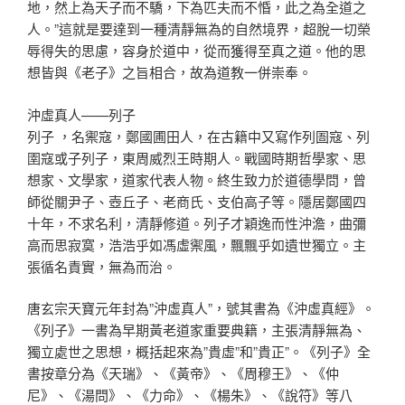
地，然上為天子而不驕，下為匹夫而不惛，此之為全道之
人。”這就是要達到一種清靜無為的自然境界，超脫一切榮
辱得失的思慮，容身於道中，從而獲得至真之道。他的思
想皆與《老子》之旨相合，故為道教一併崇奉。
沖虛真人——列子
列子 ，名禦寇，鄭國圃田人，在古籍中又寫作列圄寇、列
圉寇或子列子，東周威烈王時期人。戰國時期哲學家、思
想家、文學家，道家代表人物。終生致力於道德學問，曾
師從關尹子、壺丘子、老商氏、支伯高子等。隱居鄭國四
十年，不求名利，清靜修道。列子才穎逸而性沖澹，曲彌
高而思寂寞，浩浩乎如馮虛禦風，飄飄乎如遺世獨立。主
張循名責實，無為而治。
唐玄宗天寶元年封為”沖虛真人”，號其書為《沖虛真經》。
《列子》一書為早期黃老道家重要典籍，主張清靜無為、
獨立處世之思想，概括起來為”貴虛”和”貴正”。《列子》全
書按章分為《天瑞》、《黃帝》、《周穆王》、《仲
尼》、《湯問》、《力命》、《楊朱》、《說符》等八