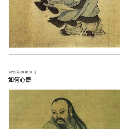
發
2025 年 08 月 04 日
佈
如何心齋
於