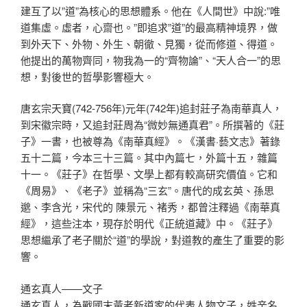
建互了以”道”為核心的思想體系。他在《人間世》中說:”唯
道集虛。虛者，心齋也。”即追求”道”的最高精神境界，做
到外天下、外物、外生、朝徹、見獨，從而修道、得道。
他提出的萬物齊同，物我為一的“齊物論”、“天人合一”的思
想，對後世的哲學影響極大。
唐玄宗天寶(742-756年)元年(742年)追封莊子為南華真人，
到宋徽宗時，又追封莊周為“微妙無通真君”。所撰著的《莊
子》一書，也被尊為《南華真經》。《漢書·藝文志》著錄
五十二篇，今本三十三篇。其中內篇七，外篇十五，雜篇
十一。《莊子》在哲學、文學上都有較高研究價值。它和
《周易》、《老子》並稱為“三玄”。唐代的成玄英、孫思
邈、李含光，宋代的 陳景元、褚秀，都曾注釋過《南華真
經》，這些注本，現存於明代《正統道藏》中。《莊子》
思想繼承了老子關於“道”的學說，對道教的產生了重要的影
響。
通玄真人——文子
通玄真人，為戰國末黃老新道家的代表人物文子，姓辛名