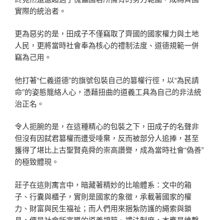
實際的統治者。
更為惡劣的是，田成子不僅竊取了齊國的國家權力與土地
人民，更將當時社會奉為核心的禮制法度、道德規範一併
竊為己用。
他打著“仁義道德”的旗號包裝自己的篡權行徑，以“為民請
命”的姿態籠絡人心，憑藉扭曲的道義工具為自己的非法統
治正名。
令人扼腕的是，在這種精心的包裝之下，田成子的名聲非
但沒有因弑君篡權而遭受唾棄，反而被部分人追捧，甚至
獲得了堪比上古聖賢堯舜的崇高讚譽，成為當時社會“偽善”
的極致體現。
莊子在這則寓言中，暗藏著精妙的比喻體系：文中的箱
子、行囊與櫃子，實則是國家的象徵，承載著國家的權
力、財富與民生福祉；而人們用來捆紮防護的繩索與鎖
具，便是社會所宣導的道義規範、禮法制度，本應是維繫