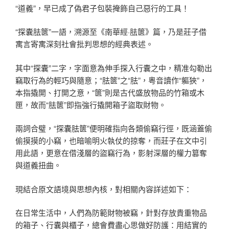
“道義”，早已成了偽君子包裝掩飾自己惡行的工具！
“探囊胠篋”一語，溯源至《南華經·胠篋》篇，乃是莊子借
寓言寄寓深刻社會批判思想的經典表述。
其中“探囊”二字，字面意為伸手探入行囊之中，精准勾勒出
竊取行為的輕巧與隨意；“胠篋”之“胠”，粵音讀作“軀狹”，
本指撬開、打開之意，“篋”則是古代盛放物品的竹箱或木
匣，故而“胠篋”即指強行撬開箱子盜取財物。
兩詞合璧，“探囊胠篋”便明確指向各類偷竊行徑，既涵蓋偷
偷摸摸的小竊，也暗喻明火執仗的掠奪，而莊子在文中引
用此語，更意在借淺層的盜竊行為，影射深層的權力篡奪
與道義扭曲。
現結合原文語境與思想內核，對相關內容詳述如下：
在日常生活中，人們為防範財物被竊，針對存放貴重物品
的箱子、行囊與櫃子，總會費盡心思做好防護：用結實的