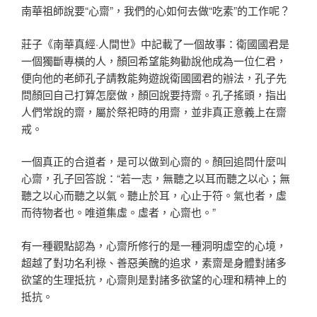
南華祖師說要“心齋”，我們的心如何去做“吃素”的工作呢？
莊子《南華真經·人間世》中記載了一個故事：衛國國君是
一個獨斷專橫的人，顏回希望能夠勸說他成為一位仁君，
便向他的老師孔子請教能夠遊說衛國國君的辦法，孔子先
問顏回自己打算怎麼做，顏回說要持齋。孔子搖頭，指出
人們常說的齋，屬於祭祀時的用齋，並非真正意義上在齋
戒。
一個真正的合道者，是可以做到心齋的。顏回追問什麼叫
心齋，孔子回答說：“若一志，無聽之以耳而聽之以心；無
聽之以心而聽之以氣。聽止於耳，心止于符。氣也者，虛
而待物者也。唯道集虛。虛者，心齋也。”
有一種觀點認為，心齋所修行的是一種洞明虛空的心境，
超越了對功名利祿、善惡美醜的追求，素齋是身體對諸多
欲望的生理抵抗，心齋則是對諸多欲望的心理和精神上的
抵抗。