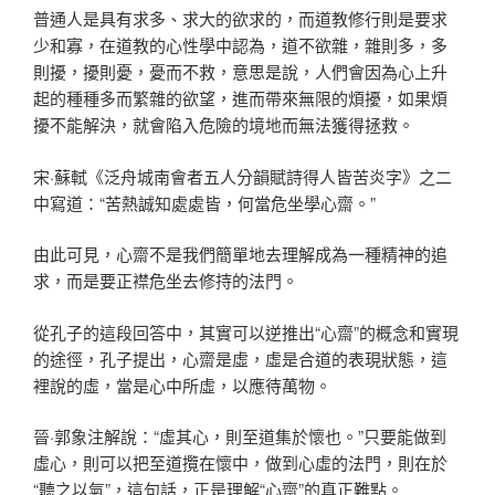
普通人是具有求多、求大的欲求的，而道教修行則是要求
少和寡，在道教的心性學中認為，道不欲雜，雜則多，多
則擾，擾則憂，憂而不救，意思是說，人們會因為心上升
起的種種多而繁雜的欲望，進而帶來無限的煩擾，如果煩
擾不能解決，就會陷入危險的境地而無法獲得拯救。
宋·蘇軾《泛舟城南會者五人分韻賦詩得人皆苦炎字》之二
中寫道：“苦熱誠知處處皆，何當危坐學心齋。”
由此可見，心齋不是我們簡單地去理解成為一種精神的追
求，而是要正襟危坐去修持的法門。
從孔子的這段回答中，其實可以逆推出“心齋”的概念和實現
的途徑，孔子提出，心齋是虛，虛是合道的表現狀態，這
裡說的虛，當是心中所虛，以應待萬物。
晉·郭象注解說：“虛其心，則至道集於懷也。”只要能做到
虛心，則可以把至道攬在懷中，做到心虛的法門，則在於
“聽之以氣”，這句話，正是理解“心齋”的真正難點。