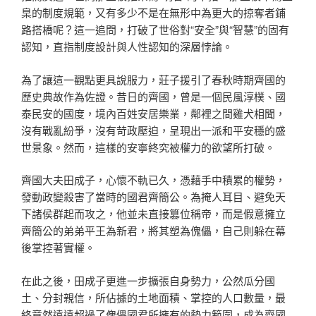
臬的制度規範，又有多少不是在無形中為更大的掠奪者鋪
路搭橋呢？這一追問，打破了世俗對“安全”與“智慧”的固有
認知，直指制度設計與人性認知的深層悖論。
為了讓這一觀點更具說服力，莊子援引了春秋時期齊國的
歷史典故作為佐證。昔日的齊國，曾是一個民風淳樸、國
泰民安的國度，境內百姓安居樂業，鄰裡之間雞犬相聞，
沒有戰亂紛爭，沒有苛政壓迫，呈現出一派和平安穩的盛
世景象。然而，這樣的安寧終究被權力的欲望所打破。
齊國大夫田成子，心懷不軌已久，憑藉手中積累的權勢，
發動政變殺害了當時的國君齊簡公。為掩人耳目、避免天
下諸侯群起而攻之，他並未直接篡位稱帝，而是假意擁立
齊簡公的弟弟平王為新君，將其塑為傀儡，自己則躲在幕
後掌控著實權。
在此之後，田成子更進一步擴張自身勢力，公然瓜分國
土、分封親信，所佔據的土地面積、掌控的人口數量，最
終竟然遠遠超過了傀儡國君所擁有的勢力範圍，成為齊國