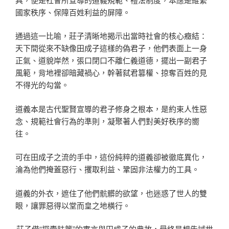
國家秩序、保障百姓利益的屏障。
通過這一比喻，莊子清晰地揭示出當時社會的核心癥結：
天下間從來不缺像田成子這樣的偽君子，他們表面上一身
正氣、道貌岸然，張口閉口不離仁義道德，擺出一副君子
風範，背地裡卻暗藏禍心，幹著弑君篡權、掠奪百姓的見
不得光的勾當。
道義本是古代聖賢宣導的君子修身之根本，是約束人性惡
念、規範社會行為的準則，凝聚著人們對美好秩序的嚮
往。
可在田成子之流的手中，這份純粹的道義卻被徹底異化，
淪為他們掩蓋惡行、攫取利益、鞏固非法權力的工具。
道義的外衣，遮住了他們骯髒的欲望，也迷惑了世人的雙
眼，讓罪惡得以堂而皇之地橫行。
莊子借“探囊胠篋”的寓言與田成子的典故，最終是想告誡世