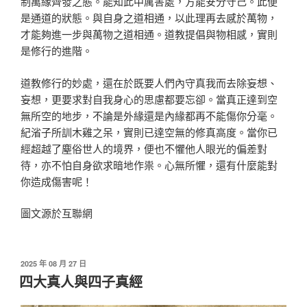
制萬緣齊發之態。能知此中厲害處，方能安分守己。此便
是通道的狀態。與自身之道相通，以此理再去感於萬物，
才能夠進一步與萬物之道相通。道教提倡與物相感，實則
是修行的進階。
道教修行的妙處，還在於既要人們內守真我而去除妄想、
妄想，更要求對自我身心的思慮都要忘卻。當真正達到空
無所空的地步，不論是外緣還是內緣都再不能傷你分毫。
紀渻子所訓木雞之呆，實則已達空無的修真高度。當你已
經超越了塵俗世人的境界，便也不懼他人眼光的偏差對
待，亦不怕自身欲求暗地作祟。心無所懼，還有什麼能對
你造成傷害呢！
圖文源於互聯網
發
2025 年 08 月 27 日
佈
四大真人與四子真經
於