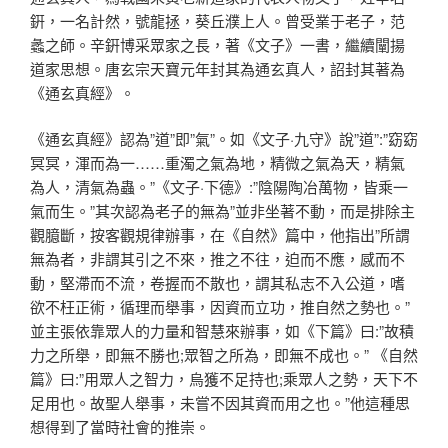
銒，一名計然，號龍拯，葵丘濮上人。曾受業于老子，范
蠡之師。辛銒博采眾家之長，著《文子》一書，繼續闡揚
道家思想。唐玄宗天寶元年封其為通玄真人，詔封其著為
《通玄真經》。
《通玄真經》認為”道”即”氣”。如《文子·九守》說”道”:”窈窈
冥冥，渾而為一……重濁之氣為地，精微之氣為天，精氣
為人，清氣為蟲。”《文子·下德》:”陰陽陶冶萬物，皆乘一
氣而生。”其次認為老子的無為”並非坐著不動，而是排除主
觀臆斷，按客觀規律辦事，在《自然》篇中，他指出”所謂
無為者，非謂其引之不來，推之不往，迫而不應，感而不
動，堅滯而不流，卷握而不散也，謂其私志不入公道，嗜
欲不枉正術，循理而舉事，因資而立功，推自然之勢也。”
並主張依靠眾人的力量和智慧來辦事，如《下篇》曰:”故積
力之所舉，即無不勝也;眾智之所為，即無不成也。” 《自然
篇》曰:”用眾人之智力，烏獲不足持也;乘眾人之勢，天下不
足用也。故聖人舉事，未嘗不因其資而用之也。”他這種思
想得到了當時社會的推崇。