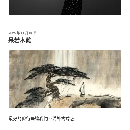
發
2025 年 11 月 04 日
佈
呆若木雞
於
最好的修行是讓我們不受外物誘惑