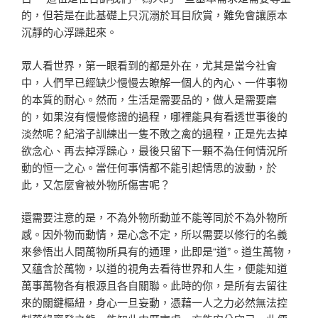
的，但若是在此基礎上只沉溺於耳目欣賞，難免會讓原本
沉靜的心浮躁起來。
眾人看世界，第一眼看到的都是外在，尤其是當今社會
中，人們早已經缺少慢慢去瞭解一個人的內心、一件事物
的本質的耐心。然而，生活是需要品的，做人是需要磨
的，如果沒有慢慢修證的過程，哪裡能具有看透世事後的
淡然呢？紀渻子訓練出一隻不敗之禽的過程，正是先去掉
欲念心、再去掉浮躁心，最後只留下一顆不為任何情況所
動的恒一之心。當任何事情都不能引起情思的波動，於
此，又怎麼會被外物所傷害呢？
還需要注意的是，不為外物所動並不能等同於不為外物所
感。因外物而動情，是心念不定，所以需要以修行的名義
來參悟出人間萬物所具有的通理，此即是“道”。道生萬物，
又蘊含於萬物，以道的視角去看待世界和人生，便能知道
萬事萬物各有根源且各自關聯。此時的你，是所有去留往
來的關鍵樞紐，身心一旦妄動，憑藉一人之力必然無法控