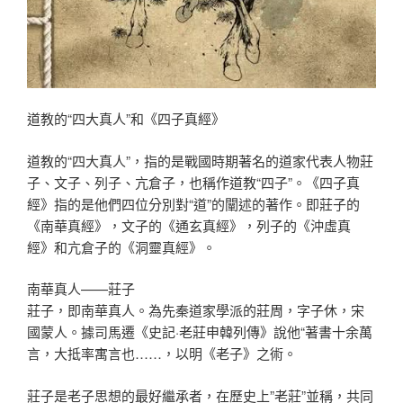
道教的“四大真人”和《四子真經》
道教的“四大真人”，指的是戰國時期著名的道家代表人物莊
子、文子、列子、亢倉子，也稱作道教“四子”。《四子真
經》指的是他們四位分別對“道”的闡述的著作。即莊子的
《南華真經》，文子的《通玄真經》，列子的《沖虛真
經》和亢倉子的《洞靈真經》。
南華真人——莊子
莊子，即南華真人。為先秦道家學派的莊周，字子休，宋
國蒙人。據司馬遷《史記·老莊申韓列傳》說他“著書十余萬
言，大抵率寓言也……，以明《老子》之術。
莊子是老子思想的最好繼承者，在歷史上”老莊”並稱，共同