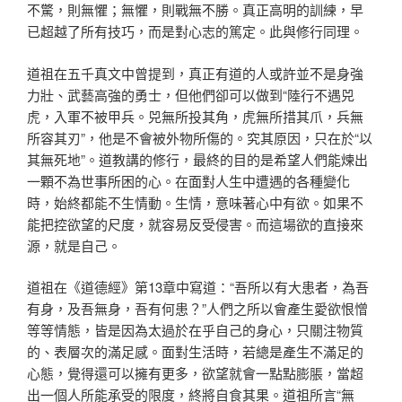
不驚，則無懼；無懼，則戰無不勝。真正高明的訓練，早
已超越了所有技巧，而是對心志的篤定。此與修行同理。
道祖在五千真文中曾提到，真正有道的人或許並不是身強
力壯、武藝高強的勇士，但他們卻可以做到“陸行不遇兕
虎，入軍不被甲兵。兕無所投其角，虎無所措其爪，兵無
所容其刃”，他是不會被外物所傷的。究其原因，只在於“以
其無死地”。道教講的修行，最終的目的是希望人們能煉出
一顆不為世事所困的心。在面對人生中遭遇的各種變化
時，始終都能不生情動。生情，意味著心中有欲。如果不
能把控欲望的尺度，就容易反受侵害。而這場欲的直接來
源，就是自己。
道祖在《道德經》第13章中寫道：“吾所以有大患者，為吾
有身，及吾無身，吾有何患？”人們之所以會產生愛欲恨憎
等等情態，皆是因為太過於在乎自己的身心，只關注物質
的、表層次的滿足感。面對生活時，若總是產生不滿足的
心態，覺得還可以擁有更多，欲望就會一點點膨脹，當超
出一個人所能承受的限度，終將自食其果。道祖所言“無