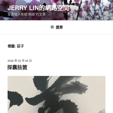
跳
JERRY LIN的網路空間
至
發表個人有關“網路”的文章
主
要
內
選單
容
標籤:
莊子
發
2026 年 02 月 06 日
佈
探囊胠篋
於