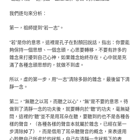
我們逐句來分析：
第一，祖師提到“若一志”。
“若”是你的意思，這裡是孔子在對顏回說話，指出：你要能
夠保持一個思想、一個念頭，心思要轉移，不要有許多的
雜念來打擾到自己心神，如果雜念始終存在，心中就是充
滿了各種念頭思想的，就做不到虛。
所以，虛的第一步，用“一志”清除多餘的雜念，最後留下清
靜一念。
第二，“無聽之以耳，而聽之以心”，“無”是不要的意思。待
做到了清靜一念的功夫後，就要轉向於“聽”的功夫，毫無疑
問，這裡的“聽”並不是用耳朵在聽，要聽到的也不是各種各
樣的聲音，（各種各樣的聲音本就屬於雜念，已經在第一
步清除掉了），而是借用了耳朵聽聲音的概念，來表達用
心聆聽自己所處於的狀態，自己在清靜一念狀態下的表