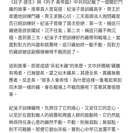
《莊子·達生》與《列子·黃帝篇》中共同記載了一個關於鬥
雞的故事，南華真人曾寫道：紀渻子是訓雞高手，齊王於
是邀他訓練鬥雞。齊王求勝心切，三天兩頭派人詢問雞是
否已經訓練好。紀渻子曾做了兩次拒絕：第一次，稱這只
雞總是欲欲躍試，沉不住氣；第二次，稱這只雞不夠沉
穩。直到第三次，紀渻子才把訓練好的雞帶到戰場上。當
面對對方的叫囂和挑釁時，這只雞始終一動不動，而對方
的雞卻被這副模樣嚇得不戰而逃了。
這則故事，即是成語“呆若木雞”的來歷。文中評價稱“雞雖
有鳴者，已無變矣，望之似木雞矣；其德全矣，異雞無敢
應者，反走矣。”很多人會奇怪，為什麼這樣一隻看起來如
同木頭一樣的雞，會在戰場上不戰而勝呢？答案其實很簡
單。
紀渻子訓練雞時，先煞住了它的燥心，又安住它的定心，
以至於在面對敵人的挑釁和周邊人群的鼓動時，它仍然能
夠保持住身心意的巋然不動。不動，則無弱點；無弱點，
則不可戰勝。即便它貌似呆板，實則心中早已波瀾不驚。