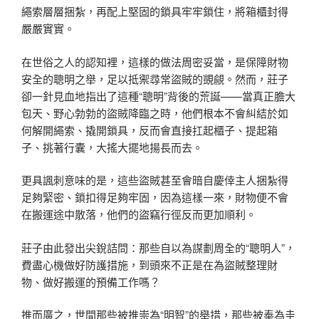
繩索層層捆紮，再配上堅固的鎖具牢牢鎖住，將箱櫃封得
嚴嚴實實。
在世俗之人的認知裡，這樣的做法周密妥當，是保障財物
安全的聰明之舉，足以抵禦尋常盜賊的覬覦。然而，莊子
卻一針見血地指出了這種“聰明”背後的荒誕——當真正膽大
包天、野心勃勃的盜賊降臨之時，他們根本不會糾結於如
何解開繩索、撬開鎖具，反而會直接扛起櫃子、提起箱
子、挑著行囊，大搖大擺地揚長而去。
更具諷刺意味的是，這些盜賊甚至會暗自慶倖主人捆紮得
足夠緊密、鎖扣得足夠牢固，因為這樣一來，財物便不會
在搬運途中散落，他們的盜竊行徑反而更加順利。
莊子由此發出尖銳詰問：那些自以為謀劃周全的“聰明人”，
費盡心機做好防護措施，到頭來不正是在為盜賊整理財
物、做好搬運的預備工作嗎？
推而廣之，世間那些被推崇為“明智”的舉措，那些被奉為圭